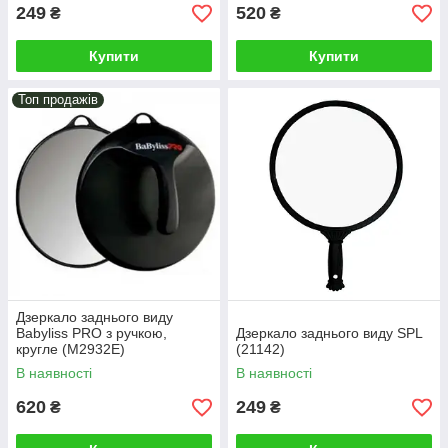
249
520
₴
₴
Купити
Купити
Топ продажів
Дзеркало заднього виду
Babyliss PRO з ручкою,
Дзеркало заднього виду SPL
кругле (M2932E)
(21142)
В наявності
В наявності
620
249
₴
₴