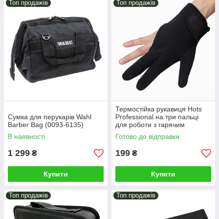
Топ продажів
Топ продажів
Термостійка рукавиця Hots
Сумка для перукарів Wahl
Professional на три пальці
Barber Bag (0093-6135)
для роботи з гарячим
інструментом (HP00280)
В наявності
Готово до відправки
1 299
199
₴
₴
Купити
Купити
Топ продажів
Топ продажів