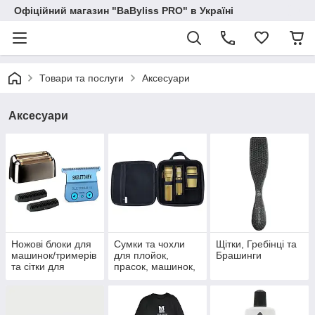
Офіційний магазин "BaByliss PRO" в Україні
Товари та послуги
Аксесуари
Аксесуари
Ножові блоки для
Сумки та чохли
Щітки, Гребінці та
машинок/тримерів
для плойок,
Брашинги
та сітки для
прасок, машинок,
шейверів.
тримерів та
електробритв