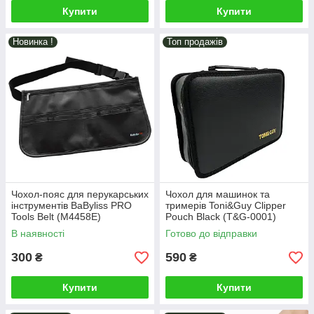
Купити
Купити
Новинка !
Топ продажів
Чохол-пояс для перукарських
Чохол для машинок та
інструментів BaByliss PRO
тримерів Toni&Guy Clipper
Tools Belt (M4458E)
Pouch Black (T&G-0001)
В наявності
Готово до відправки
300
590
₴
₴
Купити
Купити