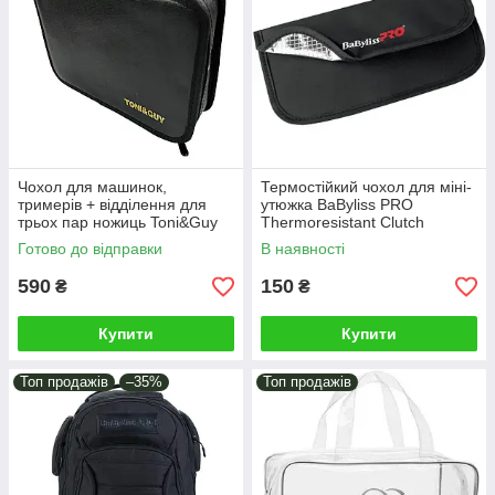
Чохол для машинок,
Термостійкий чохол для міні-
тримерів + відділення для
утюжка BaByliss PRO
трьох пар ножиць Toni&Guy
Thermoresistant Clutch
Clipper Pouch 2in1 Black
(M3747E)
Готово до відправки
В наявності
(T&G-0005)
590
150
₴
₴
Купити
Купити
Топ продажів
–35%
Топ продажів