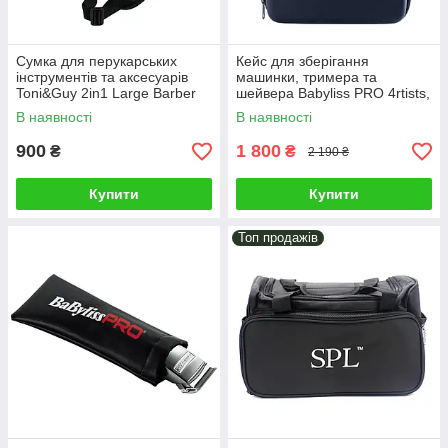
Сумка для перукарських
Кейс для зберігання
інструментів та аксесуарів
машинки, тримера та
Toni&Guy 2in1 Large Barber
шейвера Babyliss PRO 4rtists,
Bag Black (T&G-0003)
чорний (FXCFXCASE3E)
В наявності
В наявності
900
1 800
₴
₴
2 190 ₴
Купити
Купити
Топ продажів