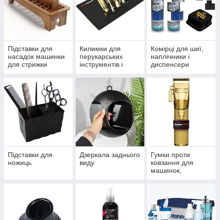
Підставки для
Килимки для
Комірці для шиї,
насадок машинки
перукарських
наплічники і
для стрижки
інструментів і
диспенсери
акксесуаров
Підставки для
Дзеркала заднього
Гумки проти
ножиць
виду
ковзання для
машинок,
тримерів та
електробритв