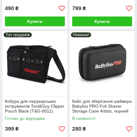
490
799
₴
₴
Купити
Купити
Топ продажів
Новинка!
Кобура для перукарських
Кейс для зберігання шейвера
інструментів Toni&Guy Clipper
Babyliss PRO Foli Shaver
Pouch Black (T&G-0011)
Storage Case 4rtists, чорний
(M4394E)
Готово до відправки
В наявності
399
280
₴
₴