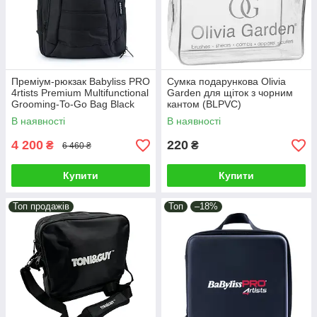
Преміум-рюкзак Babyliss PRO
Сумка подарункова Olivia
4rtists Premium Multifunctional
Garden для щіток з чорним
Grooming-To-Go Bag Black
кантом (BLPVC)
(BBARB1PKCE)
В наявності
В наявності
4 200
220
₴
₴
6 460 ₴
Купити
Купити
Топ продажів
Топ
–18%