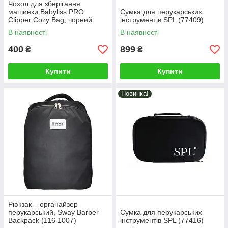
Чохол для зберігання
машинки Babyliss PRO
Сумка для перукарських
Clipper Cozy Bag, чорний
інструментів SPL (77409)
(M3911E)
В наявності
В наявності
400
899
₴
₴
Купити
Купити
Новинка!
Рюкзак – органайзер
перукарський, Sway Barber
Сумка для перукарських
Backpack (116 1007)
інструментів SPL (77416)