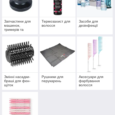
Запчастини для
Термозахист для
Засоби для
машинок,
волосся
дезінфекції
тримерів та
електробритв
Змінні насадки-
Рушники для
Аксесуари для
браші для фен-
перукарень
фарбування
щіток
волосся