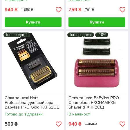
940
759
₴
₴
1 050 ₴
791 ₴
Купити
Купити
Топ продажів
Топ продажів
–10%
Сітка та ножі Hots
Сітка та ножі BaByliss PRO
Professional для шейвера
Chameleon FXCHAMPKE
Babyliss PRO Gold FXFS2GE
Shaver (FXRF2CE)
(HP-FXRF2GE)
Готово до відправки
В наявності
500
940
₴
₴
1 050 ₴