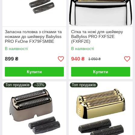
Запасна головка з сітками та
Сітка та ножі для шейверу
ножами до шейверу Babyliss
BaByliss PRO FXFS2E
PRO FxOne FX79FSMBE
(FXRF2E)
Black (FX79RF2MBE)
В наявності
В наявності
899
940
₴
₴
1 050 ₴
Купити
Купити
Топ продажів
–33%
Топ продажів