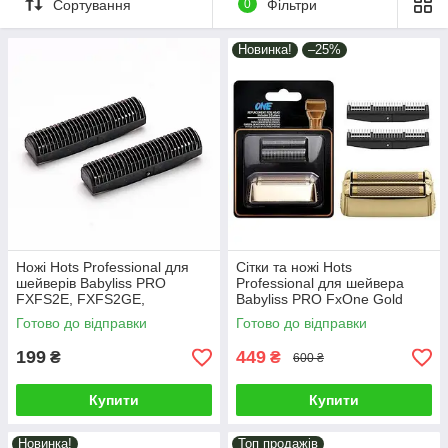
Сортування
0
Фільтри
Новинка!
–25%
Ножі Hots Professional для
Сітки та ножі Hots
шейверів Babyliss PRO
Professional для шейвера
FXFS2E, FXFS2GE,
Babyliss PRO FxOne Gold
FXFS2GSE, 2 шт (HP-FXRF2-
FX79FSGE (HP-FX79RF2GE)
Готово до відправки
Готово до відправки
01)
199
449
₴
₴
600 ₴
Купити
Купити
Новинка!
Топ продажів