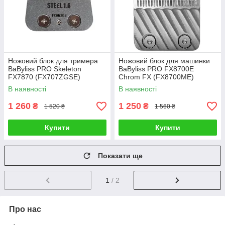
Ножовий блок для тримера
Ножовий блок для машинки
BaByliss PRO Skeleton
BaByliss PRO FX8700E
FX7870 (FX707ZGSE)
Chrom FX (FX8700ME)
В наявності
В наявності
1 260
1 250
₴
₴
1 520 ₴
1 560 ₴
Купити
Купити
Показати ще
1
/ 2
Про нас