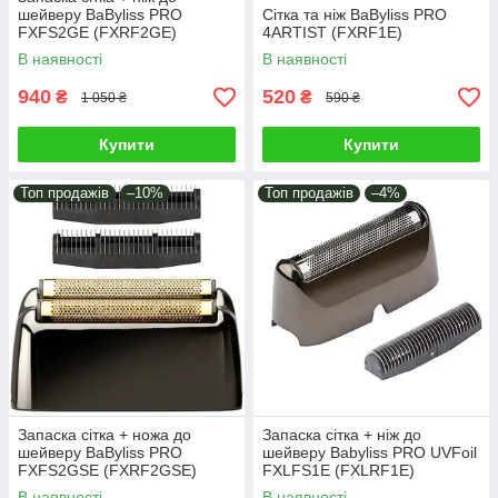
шейверу BaByliss PRO
Сітка та ніж BaByliss PRO
FXFS2GE (FXRF2GE)
4ARTIST (FXRF1E)
В наявності
В наявності
940
520
₴
₴
1 050 ₴
590 ₴
Купити
Купити
Топ продажів
–10%
Топ продажів
–4%
Запаска сітка + ножа до
Запаска сітка + ніж до
шейверу BaByliss PRO
шейверу Babyliss PRO UVFoil
FXFS2GSE (FXRF2GSE)
FXLFS1E (FXLRF1E)
В наявності
В наявності