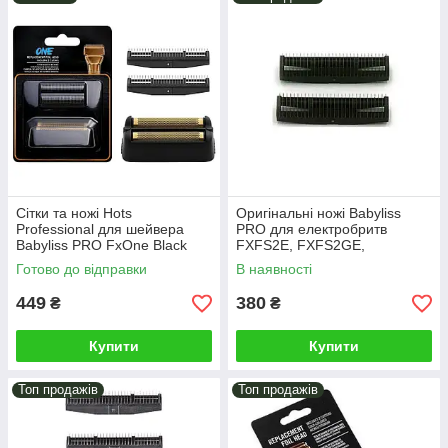
Сітки та ножі Hots
Оригінальні ножі Babyliss
Professional для шейвера
PRO для електробритв
Babyliss PRO FxOne Black
FXFS2E, FXFS2GE,
FX79FSMBE (HP-
FXFS2GSE, 2 штуки
Готово до відправки
В наявності
FX79RF2MBE)
(BAB35100020)
449
380
₴
₴
Купити
Купити
Топ продажів
Топ продажів