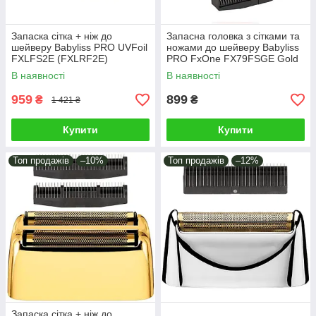
Запаска сітка + ніж до
Запасна головка з сітками та
шейверу Babyliss PRO UVFoil
ножами до шейверу Babyliss
FXLFS2E (FXLRF2E)
PRO FxOne FX79FSGE Gold
(FX79RF2GE)
В наявності
В наявності
959
899
₴
₴
1 421 ₴
Купити
Купити
Топ продажів
–10%
Топ продажів
–12%
Запаска сітка + ніж до