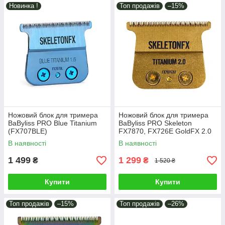
Новинка !
Топ продажів
–15%
Ножовий блок для тримера
Ножовий блок для тримера
BaByliss PRO Blue Titanium
BaByliss PRO Skeleton
(FX707BLE)
FX7870, FX726E GoldFX 2.0
(FX707G2ZE)
В наявності
В наявності
1 499
1 299
₴
₴
1 520 ₴
Купити
Купити
Топ продажів
–15%
Топ продажів
–26%