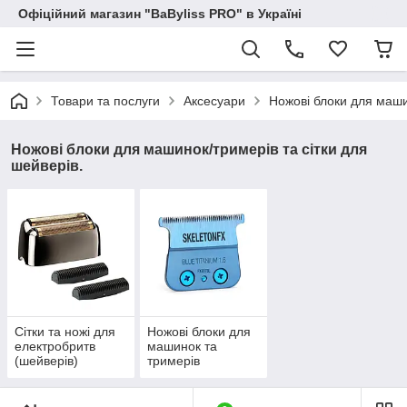
Офіційний магазин "BaByliss PRO" в Україні
Товари та послуги
Аксесуари
Ножові блоки для маши
Ножові блоки для машинок/тримерів та сітки для
шейверів.
Сітки та ножі для
Ножові блоки для
електробритв
машинок та
(шейверів)
тримерів