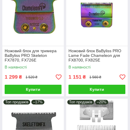
Ножовий блок для тримера
Ножовий блок BaByliss PRO
BaByliss PRO Skeleton
Lame Fade Chameleon для
FX7870, FX726E
FX8700, FX825E
ChameleonFX 2.0
(FX8010CME)
В наявності
В наявності
(FX707C2ZE)
1 299
1 151
₴
₴
1 520 ₴
1 560 ₴
Купити
Купити
Топ продажів
–17%
Топ продажів
–20%