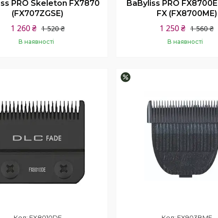
iss PRO Skeleton FX7870
BaByliss PRO FX8700
(FX707ZGSE)
FX (FX8700ME)
1 260 ₴
1 250 ₴
1 520 ₴
1 560 ₴
В наявності
В наявності
Купити
Купити
–22%
FX8010DE
FX903BME