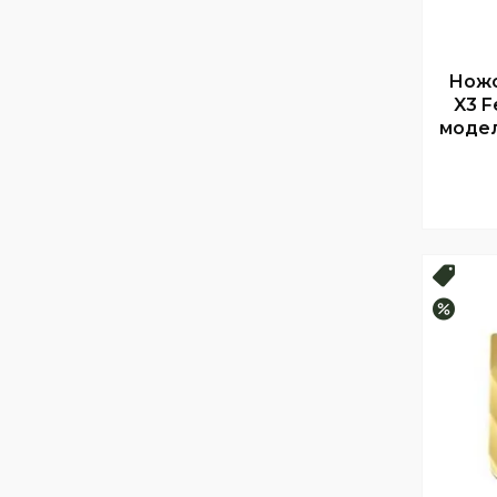
Ножо
X3 F
модел
Топ 
–20%