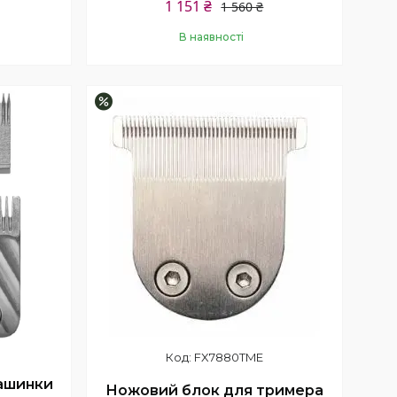
1 151 ₴
1 560 ₴
В наявності
Купити
–25%
FX7880TME
ашинки
Ножовий блок для тримера