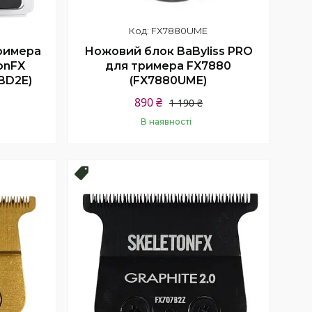
FX7880UME
римера
Ножовий блок BaByliss PRO
tonFX
для тримера FX7880
BD2E)
(FX7880UME)
890 ₴
1 190 ₴
В наявності
Купити
Топ продаж