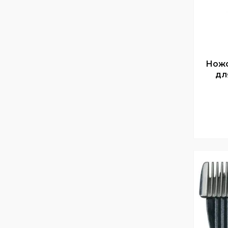
Ножо
дл