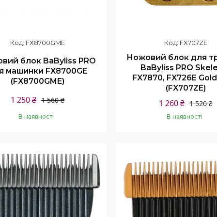
FX8700GME
FX707ZE
Ножовий блок для т
вий блок BaByliss PRO
BaByliss PRO Skel
я машинки FX8700GE
FX7870, FX726E Gold
(FX8700GME)
(FX707ZE)
1 250 ₴
1 560 ₴
1 260 ₴
1 520 ₴
В наявності
В наявності
Купити
Купити