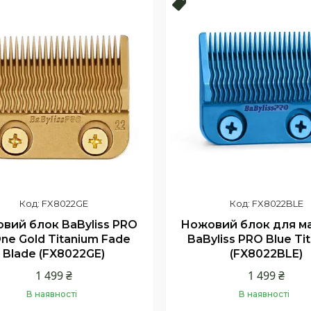
продаж
Новинка !
FX8022GE
FX8022BLE
вий блок BaByliss PRO
Ножовий блок для м
ne Gold Titanium Fade
BaByliss PRO Blue Ti
Blade (FX8022GE)
(FX8022BLE)
1 499 ₴
1 499 ₴
В наявності
В наявності