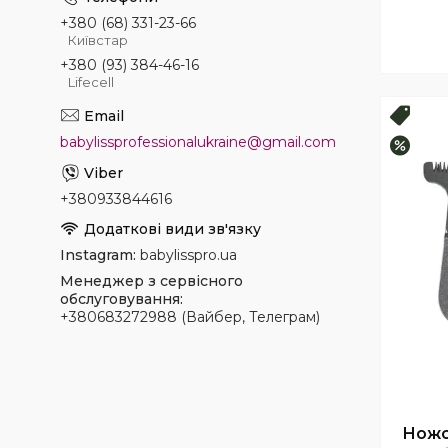
+380 (68) 331-23-66
Київстар
+380 (93) 384-46-16
Lifecell
Топ 
babylissprofessionalukraine@gmail.com
–17%
+380933844616
Instagram
babylisspro.ua
Менеджер з сервісного
обслуговування
+380683272988 (Вайбер, Телеграм)
Ножо