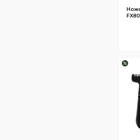
Ножо
FX80
–18%