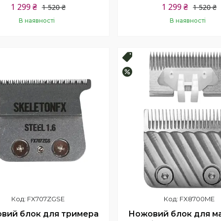
1 299 ₴
1 299 ₴
1 520 ₴
1 520 ₴
В наявності
В наявності
Купити
Купити
продаж
Топ продаж
–20%
FX707ZGSE
FX8700ME
вий блок для тримера
Ножовий блок для м