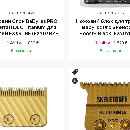
FX703BZE
FX707BD2E
вий блок BaByliss PRO
Ножовий блок для т
errari DLC Titanium для
Babyliss Pro Skele
ей FXX3TBE (FX703BZE)
Boost+ Black (FX707
1 499 ₴
1 240 ₴
1 830 ₴
1 520 ₴
В наявності
В наявності
Купити
Купити
продаж
Топ продаж
–17%