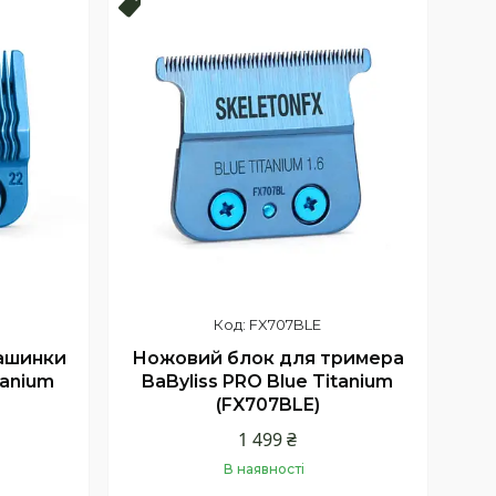
Новинка !
FX707BLE
ашинки
Ножовий блок для тримера
tanium
BaByliss PRO Blue Titanium
(FX707BLE)
1 499 ₴
В наявності