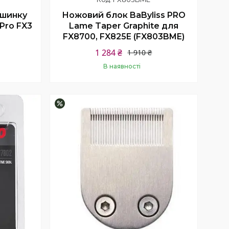
ашинку
Ножовий блок BaByliss PRO
Pro FX3
Lame Taper Graphite для
FX8700, FX825E (FX803BME)
1 284 ₴
1 910 ₴
В наявності
Купити
–25%