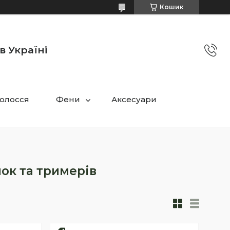
Кошик
в Україні
олосся
Фени
Аксесуари
ок та тримерів