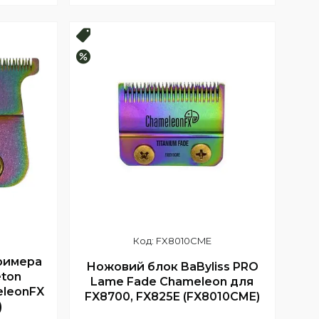
Купити
Топ продаж
–26%
FX8010CME
римера
Ножовий блок BaByliss PRO
eton
Lame Fade Chameleon для
eleonFX
FX8700, FX825E (FX8010CME)
)