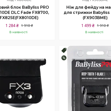
вий блок BaByliss PRO
Ніж для фейду на м
10DE DLC Fade FX8700,
для стрижки Babyliss 
FX825E(FX8010DE)
(FX903BME)
1 284 ₴
1 499 ₴
1 910 ₴
1 910 ₴
В наявності
В наявності
Купити
Купити
Топ продаж
–18%