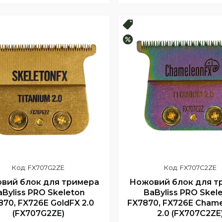
Купити
Купити
продаж
Топ продаж
–15%
FX707G2ZE
FX707C2ZE
вий блок для тримера
Ножовий блок для т
aByliss PRO Skeleton
BaByliss PRO Skel
870, FX726E GoldFX 2.0
FX7870, FX726E Cham
(FX707G2ZE)
2.0 (FX707C2ZE