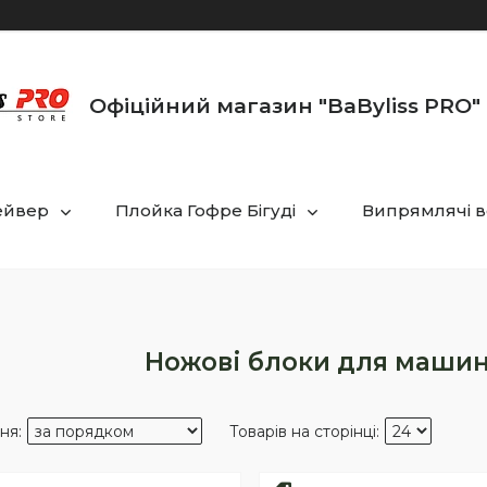
Офіційний магазин "BaByliss PRO" 
ейвер
Плойка Гофре Бігуді
Випрямлячі в
Ножові блоки для машин