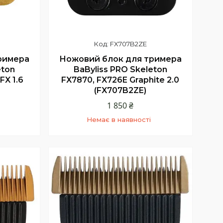
FX707B2ZE
Ножовий блок для тримера
римера
BaByliss PRO Skeleton
eton
FX7870, FX726E Graphite 2.0
FX 1.6
(FX707B2ZE)
1 850 ₴
Немає в наявності
+380 (68) 331-23-66
Київстар