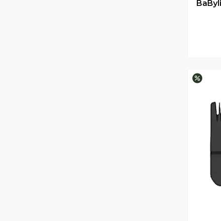
BaByl
–33%