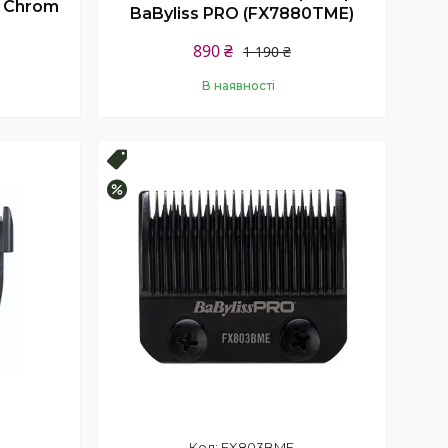
E Chrom
BaByliss PRO (FX7880TME)
890 ₴
1 190 ₴
В наявності
Купити
Топ продаж
–33%
FX803BME