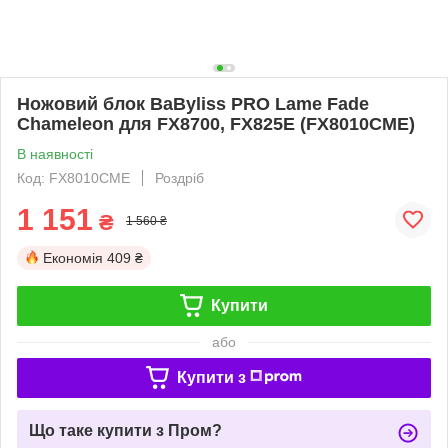
Ножовий блок BaByliss PRO Lame Fade
Chameleon для FX8700, FX825E (FX8010CME)
В наявності
Код: FX8010CME
Роздріб
1 151
₴
1 560 ₴
Економія
409 ₴
Купити
або
Купити з
Що таке купити з Пром?