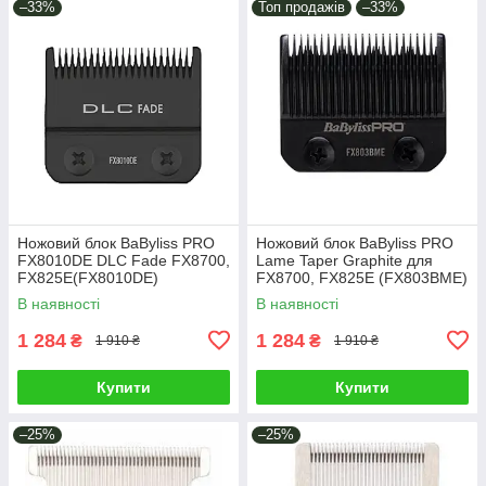
–33%
Топ продажів
–33%
Ножовий блок BaByliss PRO
Ножовий блок BaByliss PRO
FX8010DE DLC Fade FX8700,
Lame Taper Graphite для
FX825E(FX8010DE)
FX8700, FX825E (FX803BME)
В наявності
В наявності
1 284
1 284
₴
₴
1 910 ₴
1 910 ₴
Купити
Купити
–25%
–25%