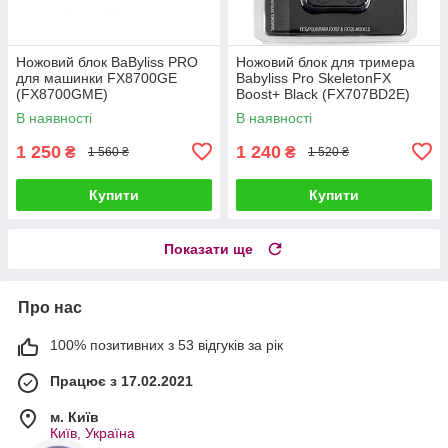
Ножовий блок BaByliss PRO
Ножовий блок для тримера
для машинки FX8700GE
Babyliss Pro SkeletonFX
(FX8700GME)
Boost+ Black (FX707BD2E)
В наявності
В наявності
1 250
1 240
₴
₴
1 560 ₴
1 520 ₴
Купити
Купити
Показати ще
Про нас
100% позитивних з 53 відгуків за рік
Працює з 17.02.2021
м. Київ
Київ, Україна