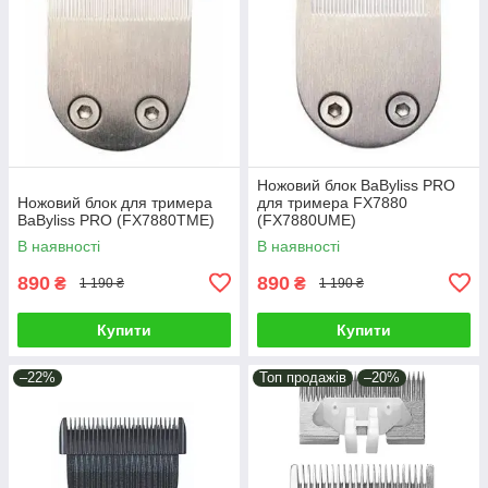
Ножовий блок BaByliss PRO
Ножовий блок для тримера
для тримера FX7880
BaByliss PRO (FX7880TME)
(FX7880UME)
В наявності
В наявності
890
890
₴
₴
1 190 ₴
1 190 ₴
Купити
Купити
–22%
Топ продажів
–20%