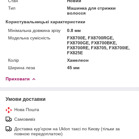
Стан
Новий
Тип
Машинка для стрижки
волосся
Користувальницькі характеристики
Мінімальна довжина зрізу
0.8 мм
Модельна сумісність
FX8700E, FX8700RGE,
FX8700GE, FX8700BKE,
FX8700RE, FX8705, FX8700IE,
FX825E
Колір
Хамелеон
Ширина леза
45 мм
Приховати
Умови доставки
Нова Пошта
Самовивіз
Доставка кур'єром на Uklon таксі по Києву (тільки за
повною передоплатою)