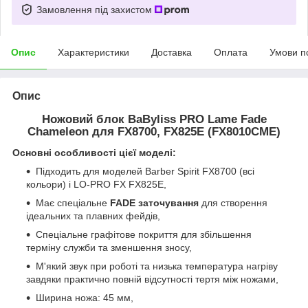
Замовлення під захистом
Опис
Характеристики
Доставка
Оплата
Умови п
Опис
Ножовий блок BaByliss PRO Lame Fade
Chameleon для FX8700, FX825E (FX8010CME)
Основні особливості цієї моделі:
Підходить для моделей Barber Spirit FX8700 (всі
кольори) і LO-PRO FX FX825E,
Має спеціальне
FADE заточування
для створення
ідеальних та плавних фейдів,
Спеціальне графітове покриття для збільшення
терміну служби та зменшення зносу,
М'який звук при роботі та низька температура нагріву
завдяки практично повній відсутності тертя між ножами,
Ширина ножа: 45 мм,