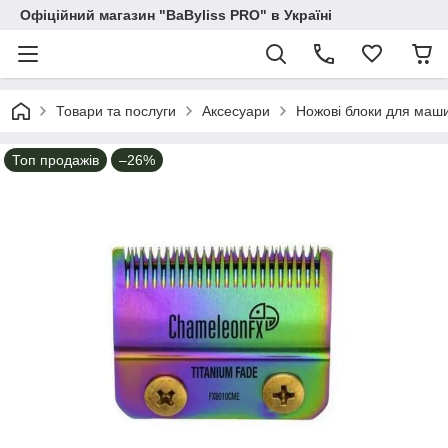
Офіційний магазин "BaByliss PRO" в Україні
Товари та послуги
Аксесуари
Ножові блоки для маши
Топ продажів
–26%