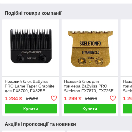
Подібні товари компанії
Ножовий блок BaByliss
Ножовий блок для
Ножо
PRO Lame Taper Graphite
тримера BaByliss PRO
трим
для FX8700, FX825E
Skeleton FX7870, FX726E
Skel
(FX803BME)
GoldFX 2.0 (FX707G2ZE)
(FX
1 284
1 299
1 2
₴
₴
1 910 ₴
1 520 ₴
Купити
Купити
Акційні пропозиції та новинки