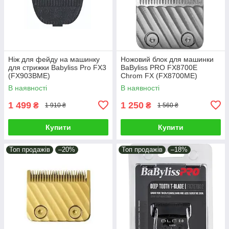
Ніж для фейду на машинку
Ножовий блок для машинки
для стрижки Babyliss Pro FX3
BaByliss PRO FX8700E
(FX903BME)
Chrom FX (FX8700ME)
В наявності
В наявності
1 499
1 250
₴
₴
1 910 ₴
1 560 ₴
Купити
Купити
Топ продажів
–20%
Топ продажів
–18%