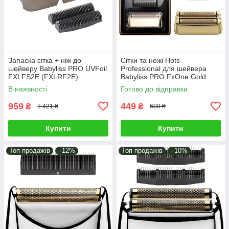
Запаска сітка + ніж до
Сітки та ножі Hots
шейверу Babyliss PRO UVFoil
Professional для шейвера
FXLFS2E (FXLRF2E)
Babyliss PRO FxOne Gold
FX79FSGE (HP-FX79RF2GE)
В наявності
Готово до відправки
959
449
₴
₴
1 421 ₴
600 ₴
Купити
Купити
Топ продажів
–12%
Топ продажів
–10%