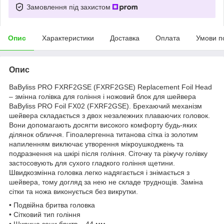
Замовлення під захистом
Опис
Характеристики
Доставка
Оплата
Умови п
Опис
BaByliss PRO FXRF2GSE (FXRF2GSE) Replacement Foil Head
– змінна голівка для гоління і ножовий блок для шейвера
BaByliss PRO Foil FX02 (FXRF2GSE). Брехаючий механізм
шейвера складається з двох незалежних плаваючих головок.
Вони допомагають досягти високого комфорту будь-яких
ділянок обличчя. Гіпоалергенна титанова сітка із золотим
напиленням виключає утворення мікроушкоджень та
подразнення на шкірі після гоління. Сіточку та ріжучу голівку
застосовують для сухого гладкого гоління щетини.
Швидкозмінна головка легко надягається і знімається з
шейвера, тому догляд за нею не складе труднощів. Заміна
сітки та ножа виконується без викрутки.
• Подвійна бритва головка
• Сітковий тип гоління
• Ширина зони бритв – 44 мм.