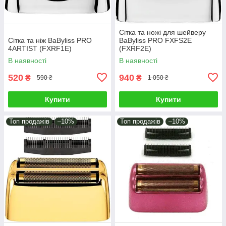
Сітка та ножі для шейверу
Сітка та ніж BaByliss PRO
BaByliss PRO FXFS2E
4ARTIST (FXRF1E)
(FXRF2E)
В наявності
В наявності
520
940
₴
₴
590 ₴
1 050 ₴
Купити
Купити
Топ продажів
–10%
Топ продажів
–10%