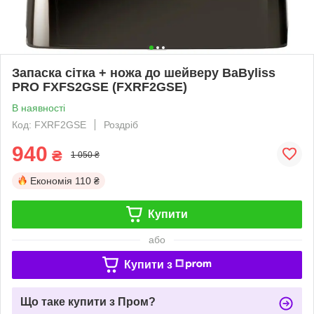
Запаска сітка + ножа до шейверу BaByliss
PRO FXFS2GSE (FXRF2GSE)
В наявності
Код: FXRF2GSE
Роздріб
940
₴
1 050 ₴
Економія
110 ₴
Купити
або
Купити з
Що таке купити з Пром?