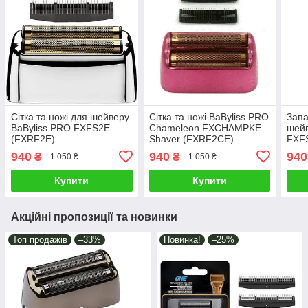
Сітка та ножі для шейверу
Сітка та ножі BaByliss PRO
Запа
BaByliss PRO FXFS2E
Chameleon FXCHAMPKE
шейв
(FXRF2E)
Shaver (FXRF2CE)
FXF
940
940
940
₴
₴
1 050 ₴
1 050 ₴
Купити
Купити
Акційні пропозиції та новинки
Топ продажів
–33%
Новинка!
–25%