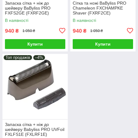
Запаска сітка + ніж до
Сітка та ножі BaByliss PRO
шейверу BaByliss PRO
Chameleon FXCHAMPKE
FXFS2GE (FXRF2GE)
Shaver (FXRF2CE)
В наявності
В наявності
940
940
₴
₴
1 050 ₴
1 050 ₴
Купити
Купити
Топ продажів
–4%
Запаска сітка + ніж до
шейверу Babyliss PRO UVFoil
FXLFS1E (FXLRF1E)