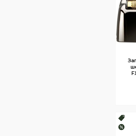
Зап
ш
F
Топ 
–10%