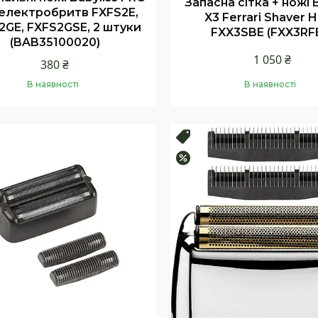
Запасна сітка + ножі B
електробритв FXFS2E,
X3 Ferrari Shaver 
2GE, FXFS2GSE, 2 штуки
FXX3SBE (FXX3RF
(BAB35100020)
1 050 ₴
380 ₴
В наявності
В наявності
Купити
Купити
продаж
Топ продаж
–10%