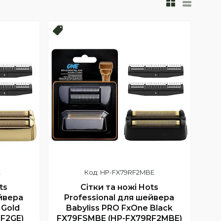
Новинка!
E
HP-FX79RF2MBE
ts
Сітки та ножі Hots
ейвера
Professional для шейвера
 Gold
Babyliss PRO FxOne Black
F2GE)
FX79FSMBE (HP-FX79RF2MBE)