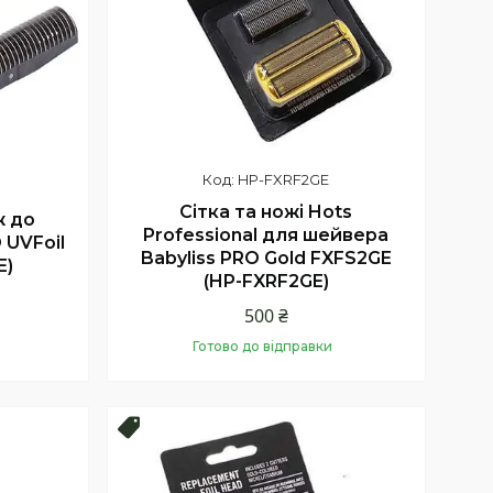
HP-FXRF2GE
Сітка та ножі Hots
ж до
Professional для шейвера
 UVFoil
Babyliss PRO Gold FXFS2GE
E)
(HP-FXRF2GE)
500 ₴
Готово до відправки
Купити
Топ продаж