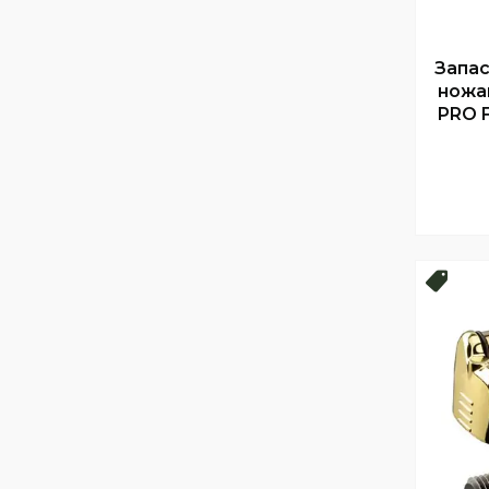
Запас
ножа
PRO 
Топ 