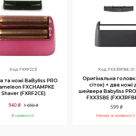
FXRF2CE
FXX3RFBE-01
Оригінальна головк
а та ножі BaByliss PRO
сіток) + два ножі 
ameleon FXCHAMPKE
шейвера Babyliss PRO 
Shaver (FXRF2CE)
FXX3SBE (FXX3RFBE
940 ₴
1 050 ₴
599 ₴
Немає в наявності
В наявності
+380 (68) 331-23-66
Купити