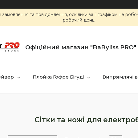
замовлення та повідомлення, оскільки за її графіком не роб
робочий день.
Офіційний магазин "BaByliss PRO" 
ейвер
Плойка Гофре Бігуді
Випрямлячі в
Сітки та ножі для електро