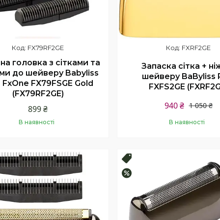
FX79RF2GE
FXRF2GE
на головка з сітками та
Запаска сітка + ні
ми до шейверу Babyliss
шейверу BaByliss
 FxOne FX79FSGE Gold
FXFS2GE (FXRF2G
(FX79RF2GE)
940 ₴
1 050 ₴
899 ₴
В наявності
В наявності
Купити
Купити
продаж
Топ продаж
–4%