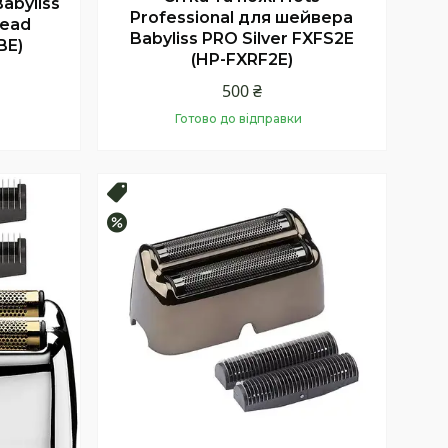
abyliss
Professional для шейвера
Head
Babyliss PRO Silver FXFS2E
BE)
(HP-FXRF2E)
500 ₴
Готово до відправки
Купити
Топ продаж
–33%