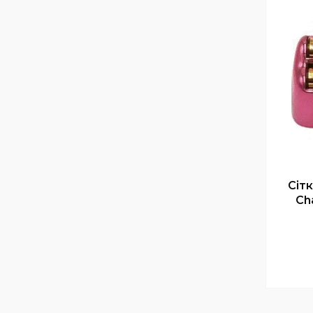
Сітк
Ch