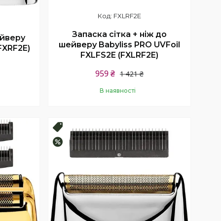
FXLRF2E
Запаска сітка + ніж до
ейверу
шейверу Babyliss PRO UVFoil
FXRF2E)
FXLFS2E (FXLRF2E)
959 ₴
1 421 ₴
В наявності
Купити
Топ продаж
–12%