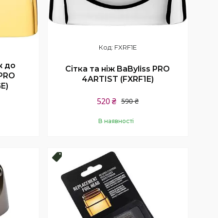
FXRF1E
ж до
Сітка та ніж BaByliss PRO
 PRO
4ARTIST (FXRF1E)
E)
520 ₴
590 ₴
В наявності
Купити
Топ продаж