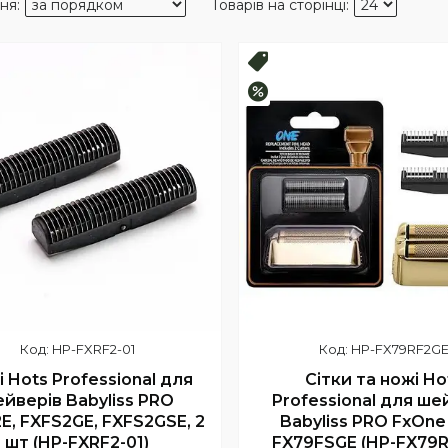
Новинка!
–25%
HP-FXRF2-01
HP-FX79RF2G
 Hots Professional для
Сітки та ножі Ho
йверів Babyliss PRO
Professional для ш
E, FXFS2GE, FXFS2GSE, 2
Babyliss PRO FxOne
шт (HP-FXRF2-01)
FX79FSGE (HP-FX79R