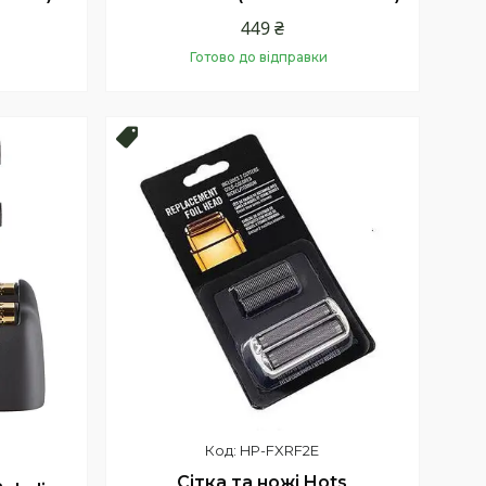
449 ₴
Готово до відправки
Купити
Топ продаж
HP-FXRF2E
Сітка та ножі Hots