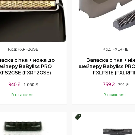
FXRF2GSE
FXLRF1E
аска сітка + ножа до
Запаска сітка + ні
ейверу BaByliss PRO
шейверу Babyliss PRO
XFS2GSE (FXRF2GSE)
FXLFS1E (FXLRF1
940 ₴
759 ₴
1 050 ₴
791 ₴
В наявності
В наявності
Купити
Купити
продаж
Топ продаж!