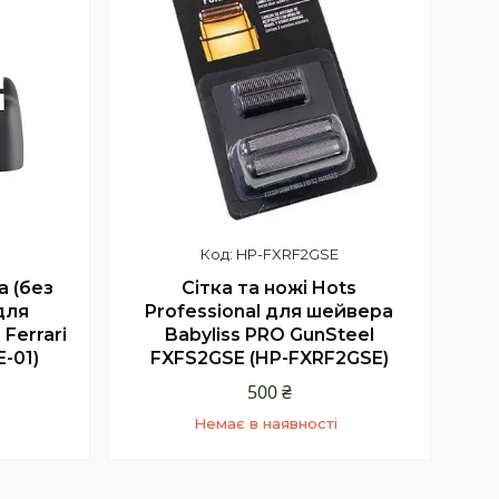
HP-FXRF2GSE
а (без
Сітка та ножі Hots
для
Professional для шейвера
Ferrari
Babyliss PRO GunSteel
-01)
FXFS2GSE (HP-FXRF2GSE)
500 ₴
Немає в наявності
+380 (68) 331-23-66