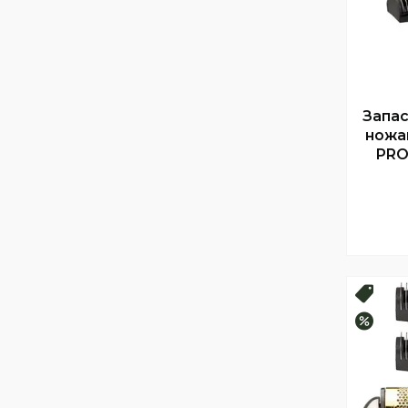
Запас
ножа
PRO
Топ 
–10%