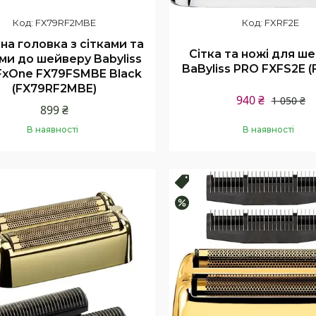
FX79RF2MBE
FXRF2E
на головка з сітками та
Сітка та ножі для ш
ми до шейверу Babyliss
BaByliss PRO FXFS2E (
FxOne FX79FSMBE Black
(FX79RF2MBE)
940 ₴
1 050 ₴
899 ₴
В наявності
В наявності
Купити
Купити
продаж
Топ продаж
–10%