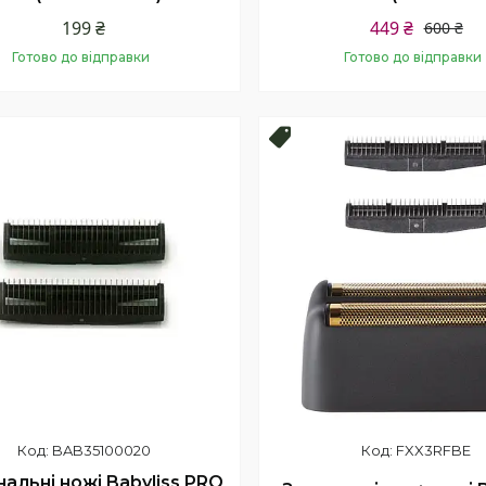
199 ₴
449 ₴
600 ₴
Готово до відправки
Готово до відправки
Купити
Купити
продаж
Топ продаж
BAB35100020
FXX3RFBE
нальні ножі Babyliss PRO