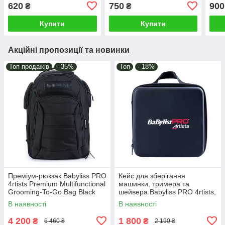
Barb
620
750
900
₴
₴
0003
Купити
Купити
Акційні пропозиції та новинки
Топ продажів
–35%
Топ
–18%
Преміум-рюкзак Babyliss PRO
Кейс для зберігання
4rtists Premium Multifunctional
машинки, тримера та
Grooming-To-Go Bag Black
шейвера Babyliss PRO 4rtists,
(BBARB1PKCE)
чорний (FXCFXCASE3E)
В наявності
В наявності
4 200
1 800
₴
₴
6 460 ₴
2 190 ₴