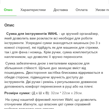
Опис
Характеристики
Доставка
Оплата
Умови п
Опис
Сумка для інструментів WAHL
- це зручний органайзер,
який дозволить вам розкласти всі необхідні для роботи
інструменти. Усередині сумки знаходяться кишеньок (по 3 з
кожної сторони), які підійдуть як для машинок для стрижки,
так і для фена і ножиць. Крім ручки, сумка комплектується
наплечником, що дозволяє її зручно переносити.
Сумка забезпечена дном з металевим каркасом для
збільшення стійкості. Щільне дно захищає вміст від
пошкоджень. Двостороння застібка-блискавка відкривається в
обидві сторони, підвищуючи зручність доступу до
інструментів. Дві ручки і ремінь з регульованою довжиною
доповнюють комфорт перенесення в руці або на плечі.
Розміри сумки:
(Д х Ш х В):
32см * 22см х 28см.
На сумці нашитий фірмовий логотип Wahl, що дозволить
оточуючим збагнути, що власник цієї сумки справжній
майстер перукарського справи.