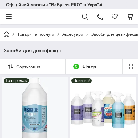
Офіційний магазин "BaByliss PRO" в Україні
Товари та послуги
Аксесуари
Засоби для дезінфекці
Засоби для дезінфекції
Сортування
0
Фільтри
Топ продаж
Новинка!