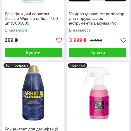
Дезінфекційні серветки
Ультразвуковий стерилізатор
Disicide Wipes в наборі, 100
для перукарських
шт (D035005)
інструментів Babyliss Pro
Barber Sonic (BDISBOXE)
В наявності
В наявності
299
3 999
₴
₴
4 750 ₴
Купити
Купити
Топ продажів
Новинка!
Концентрат для дезінфекції