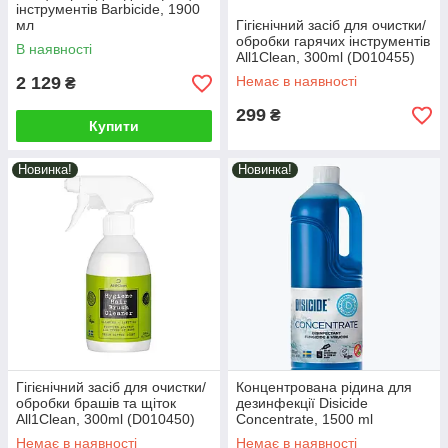
інструментів Barbicide, 1900
мл
Гігієнічний засіб для очистки/
обробки гарячих інструментів
В наявності
All1Clean, 300ml (D010455)
2 129
Немає в наявності
₴
299
₴
Купити
Новинка!
Новинка!
Гігієнічний засіб для очистки/
Концентрована рідина для
обробки брашів та щіток
дезинфекції Disicide
All1Clean, 300ml (D010450)
Concentrate, 1500 ml
(D035002)
Немає в наявності
Немає в наявності