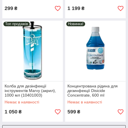
299
1 199
₴
₴
Топ продажів
Новинка!
Колба для дезінфекції
Концентрована рідина для
інструментів Marvy (акрил),
дезинфекції Disicide
1000 мл (10401003)
Concentrate, 600 ml
(D035001)
Немає в наявності
Немає в наявності
1 050
599
₴
₴