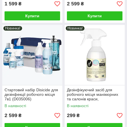
1 599
2 599
₴
₴
Купити
Купити
Новинка!
Новинка!
Стартовий набір Disicide для
Дезінфікуючий засіб для
дезінфекції робочого місця
робочого місця манікюрних
7в1 (D035006)
та салонів краси,
барбершопів, тату-салонів,
В наявності
В наявності
300ml (D040130)
2 599
299
₴
₴