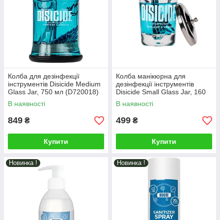
Колба для дезінфекції
Колба манікюрна для
інструментів Disicide Medium
дезінфекції інструментів
Glass Jar, 750 мл (D720018)
Disicide Small Glass Jar, 160
мл (D720019)
В наявності
В наявності
849
499
₴
₴
Купити
Купити
Новинка !
Новинка !