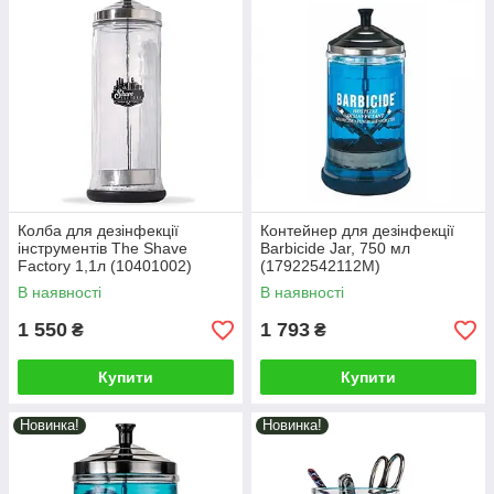
Колба для дезінфекції
Контейнер для дезінфекції
інструментів The Shave
Barbicide Jar, 750 мл
Factory 1,1л (10401002)
(17922542112M)
В наявності
В наявності
1 550
1 793
₴
₴
Купити
Купити
Новинка!
Новинка!