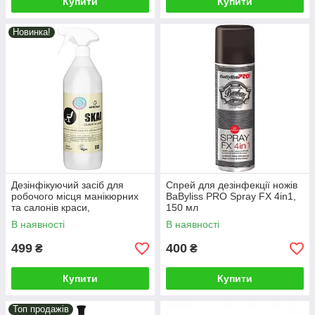
Купити
Купити
Новинка!
Дезінфікуючий засіб для
Спрей для дезінфекції ножів
робочого місця манікюрних
BaByliss PRO Spray FX 4in1,
та салонів краси,
150 мл
барбершопів, тату-салонів,
В наявності
В наявності
1000m (D040131)
499
400
₴
₴
Купити
Купити
Топ продажів