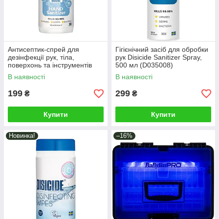
Антисептик-спрей для
Гігієнічний засіб для обробки
дезінфекції рук, тіла,
рук Disicide Sanitizer Spray,
поверхонь та інструментів
500 мл (D035008)
Disicide, 300 мл (D035036)
В наявності
В наявності
199
299
₴
₴
Купити
Купити
Новинка!
–16%