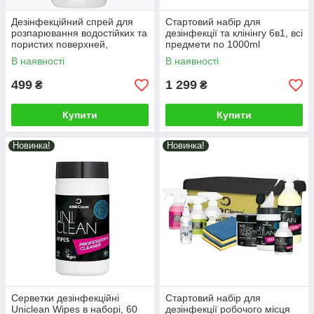
Дезінфекційний спрей для
Стартовий набір для
розпарювання водостійких та
дезінфекції та клінінгу 6в1, всі
пористих поверхней,
предмети по 1000ml
текстиля та шкіри Disicide+
(D040118)
В наявності
В наявності
(D035025)
499
1 299
₴
₴
Купити
Купити
Новинка!
Новинка!
Серветки дезінфекційні
Стартовий набір для
Uniclean Wipes в наборі, 60
дезінфекції робочого місця