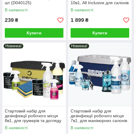
шт (D040125)
10в1, All Inclusive для салонів
краси (D040115)
В наявності
В наявності
239
1 899
₴
₴
Купити
Купити
Новинка!
Новинка!
Стартовий набір для
Стартовий набір для
дезінфекції робочого місця
дезінфекції робочого місця
8в1, для грумерів та догляду
7в1, для манікюрних салонів
за тваринами (D040117)
та салонів краси (D035007)
В наявності
В наявності