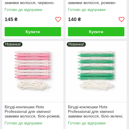
завивки волосся, червоно-
завивки волосся, рожево-
жовті, 10 шт*11 мм (HP4208)
жовті, 10 шт*8 мм (HP4210)
Готово до відправки
Готово до відправки
145
140
₴
₴
Купити
Купити
Новинка!
Новинка!
Бігуді-коклюшки Hots
Бігуді-коклюшки Hots
Professional для хімічної
Professional для хімічної
завивки волосся, біло-рожеві,
завивки волосся, біло-зелені,
10 шт*8 мм (HP4205)
10 шт*7 мм (HP4206)
Готово до відправки
Готово до відправки