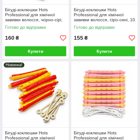
Бігуді-коклюшки Hots
Бігуді-коклюшки Hots
Professional для хімічної
Professional для хімічної
завивки волосся, чорно-сірі,
завивки волосся, сіро-сині, 10
10 шт × 16 мм (HP4209)
шт*14 мм (HP4207)
Готово до відправки
Готово до відправки
160
155
₴
₴
Купити
Купити
Новинка!
Бігуді-коклюшки Hots
Бігуді-коклюшки Hots
Professional для хімічної
Professional для хімічної