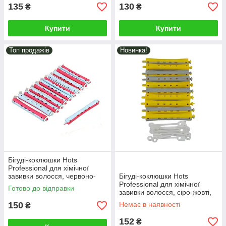
135
130
₴
₴
Купити
Купити
Топ продажів
Новинка!
Бігуді-коклюшки Hots
Professional для хімічної
завивки волосся, червоно-
Бігуді-коклюшки Hots
блакитні, 10 шт*13мм
Professional для хімічної
Готово до відправки
(HP4204)
завивки волосся, сіро-жовті,
10 шт*13мм (HP4201)
150
Немає в наявності
₴
152
₴