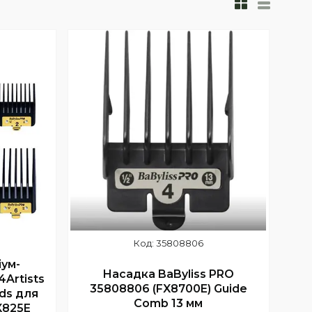
35808806
іум-
Насадка BaByliss PRO
4Artists
35808806 (FX8700E) Guide
ds для
Comb 13 мм
X825E