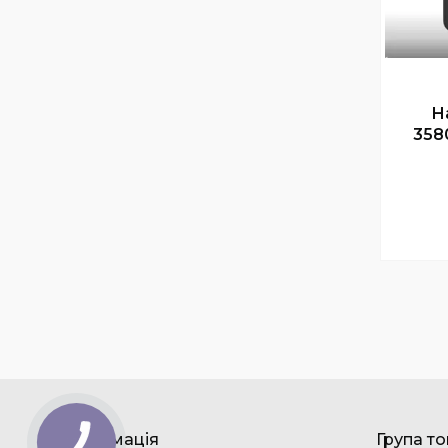
Н
358
Інформація
Група то