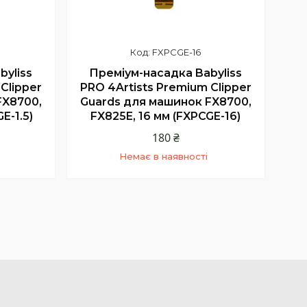
FXPCGE-16
Преміум-насадка Babyliss
byliss
PRO 4Artists Premium Clipper
Clipper
Guards для машинок FX8700,
FX8700,
FX825E, 16 мм (FXPCGE-16)
E-1.5)
180 ₴
Немає в наявності
+380 (68) 331-23-66
Київстар