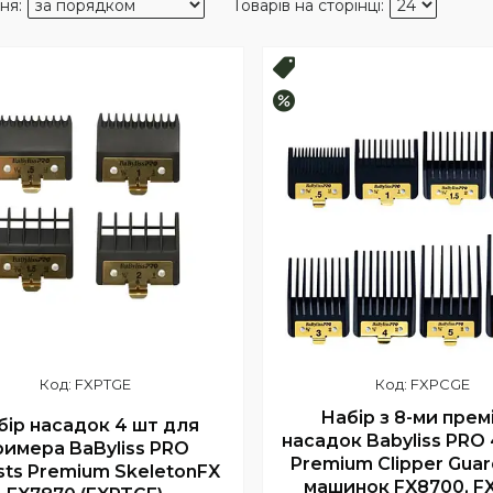
продаж
Новинка!
–9%
FXPTGE
FXPCGE
Набір з 8-ми прем
бір насадок 4 шт для
насадок Babyliss PRO 
римера BaByliss PRO
Premium Clipper Guar
sts Premium SkeletonFX
машинок FX8700, F