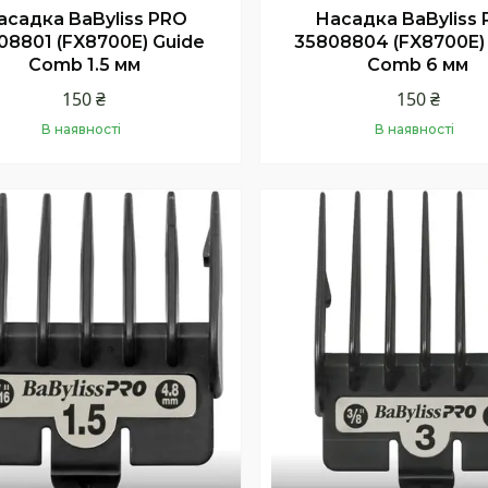
асадка BaByliss PRO
Насадка BaByliss
08801 (FX8700E) Guide
35808804 (FX8700E)
Comb 1.5 мм
Comb 6 мм
150 ₴
150 ₴
В наявності
В наявності
Купити
Купити