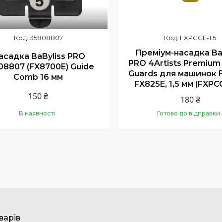
35808807
FXPCGE-1.5
Преміум-насадка Ba
асадка BaByliss PRO
PRO 4Artists Premium 
08807 (FX8700E) Guide
Guards для машинок 
Comb 16 мм
FX825E, 1,5 мм (FXPCG
150 ₴
180 ₴
В наявності
Готово до відправки
Купити
Купити
варів