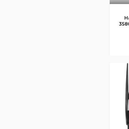
Н
358