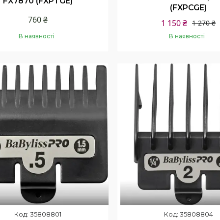
FX7870 (FXPTGE)
(FXPCGE)
760 ₴
1 150 ₴
1 270 ₴
В наявності
В наявності
Купити
Купити
35808801
35808804