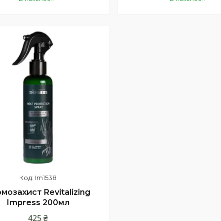
Купити
Купити
нка
Im1538
мозахист Revitalizing
Impress 200мл
425 ₴