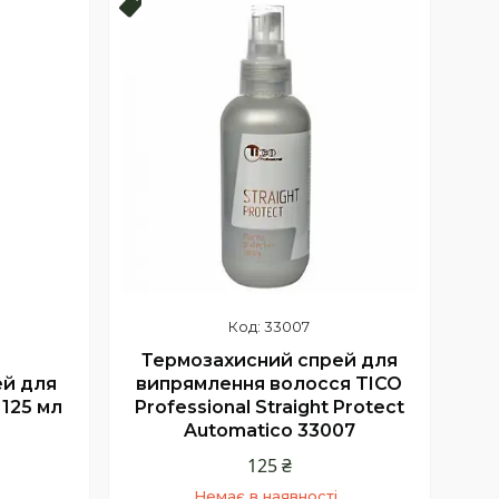
Новинка
33007
Термозахисний спрей для
й
випрямлення волосся TICO
ей для
Professional Straight Protect
 125 мл
Automatico 33007
125 ₴
Немає в наявності