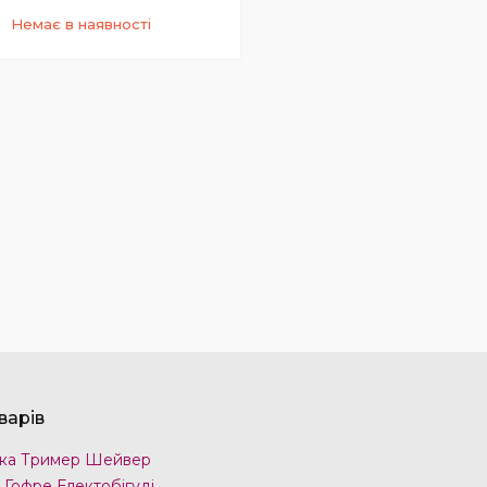
Немає в наявності
+380 (68) 331-23-66
Київстар
варів
ка Тример Шейвер
 Гофре Електобігуді