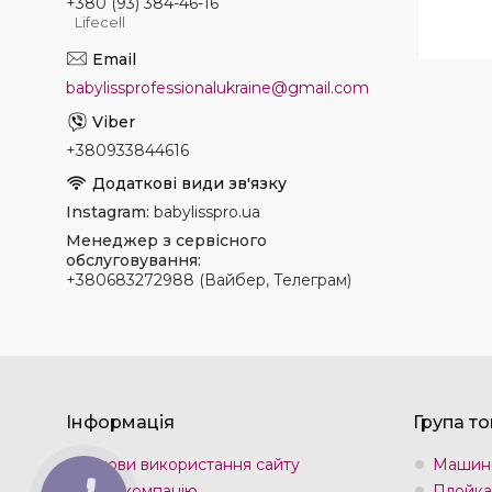
+380 (93) 384-46-16
Lifecell
babylissprofessionalukraine@gmail.com
+380933844616
Instagram
babylisspro.ua
Менеджер з сервісного
обслуговування
+380683272988 (Вайбер, Телеграм)
Інформація
Група то
Умови використання сайту
Машин
Про компанію
Плойка