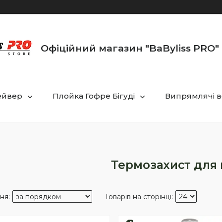
Офіційний магазин "BaByliss PRO" 
ейвер
Плойка Гофре Бігуді
Випрямлячі в
Термозахист для 