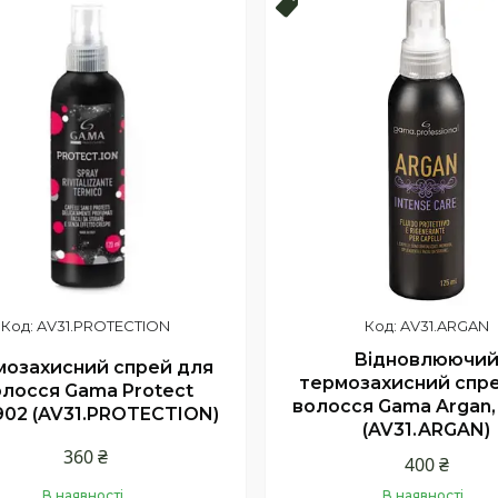
продаж
Топ продаж
AV31.PROTECTION
AV31.ARGAN
Відновлюючи
мозахисний спрей для
термозахисний спр
лосся Gama Protect
волосся Gama Argan,
02 (AV31.PROTECTION)
(AV31.ARGAN)
360 ₴
400 ₴
В наявності
В наявності