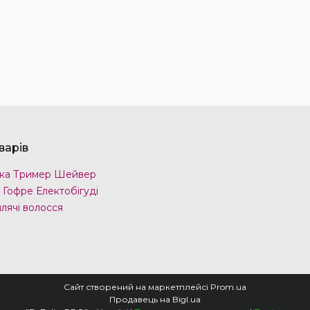
варів
ка Тример Шейвер
 Гофре Електобігуді
лячі волосся
Сайт створений на маркетплейсі
Prom.ua
Продавець на Bigl.ua