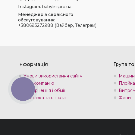
Instagram
babylisspro.ua
Менеджер з сервісного
обслуговування
+380683272988 (Вайбер, Телеграм)
Інформація
Група то
Умови використання сайту
Машин
Про компанію
Плойка
КНОПКА
Повернення і обмін
Випрям
ЗВ'ЯЗКУ
Доставка та оплата
Фени