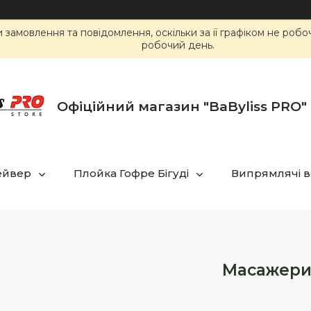
замовлення та повідомлення, оскільки за її графіком не роб
робочий день.
Офіційний магазин "BaByliss PRO" 
ейвер
Плойка Гофре Бігуді
Випрямлячі в
Масажер