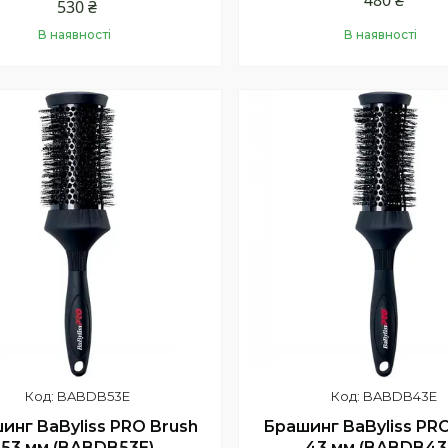
480 ₴
530 ₴
В наявності
В наявності
Купити
Купити
BABDB53E
BABDB43E
инг BaByliss PRO Brush
Брашинг BaByliss PR
53 мм (BABDB53E)
43 мм (BABDB43