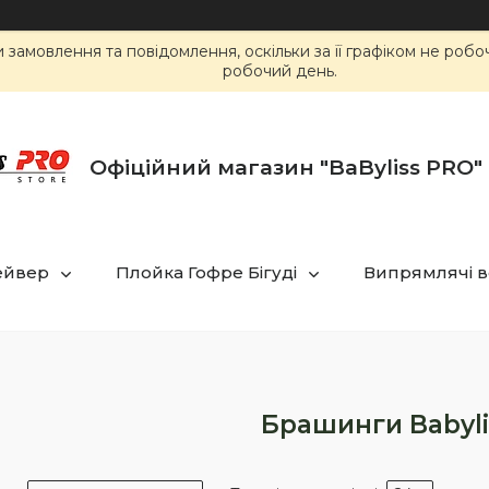
замовлення та повідомлення, оскільки за її графіком не роб
робочий день.
Офіційний магазин "BaByliss PRO" 
ейвер
Плойка Гофре Бігуді
Випрямлячі в
Брашинги Babyli