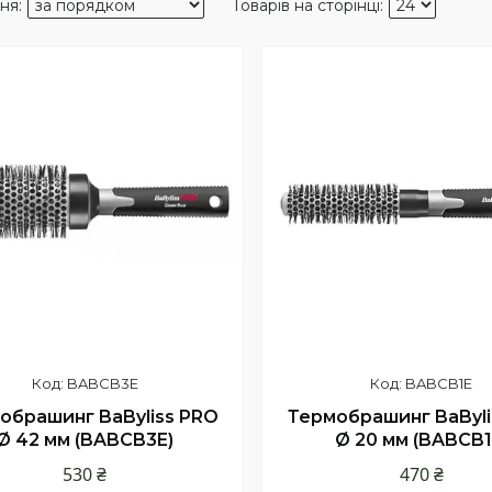
BABCB3E
BABCB1E
обрашинг BaByliss PRO
Термобрашинг BaByli
Ø 42 мм (BABCB3E)
Ø 20 мм (BABCB1
530 ₴
470 ₴