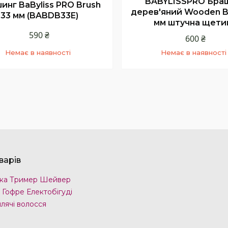
BABYLISSPRO Бра
инг BaByliss PRO Brush
дерев'яний Wooden B
33 мм (BABDB33E)
мм штучна щети
590 ₴
600 ₴
Немає в наявності
Немає в наявності
+380 (68) 331-23-66
+380 (68) 331-23-66
Київстар
Київстар
варів
ка Тример Шейвер
 Гофре Електобігуді
лячі волосся