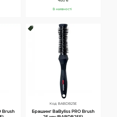
480 ₴
В наявності
Купити
Топ
BABDB25E
O Brush
Брашинг BaByliss PRO Brush
E)
25 мм (BABDB25E)