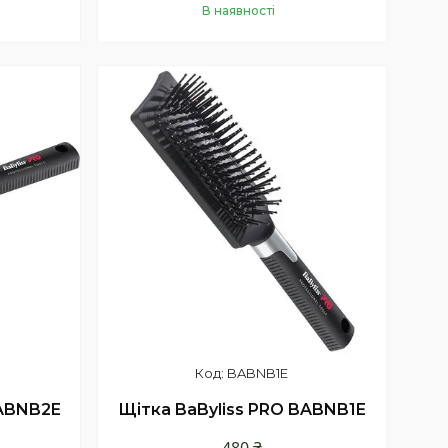
В наявності
Купити
BABNB1E
BABNB2E
Щітка BaByliss PRO BABNB1E