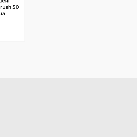
шенг
rush 50
на