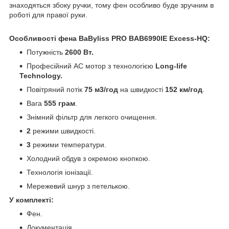
знаходяться збоку ручки, тому фен особливо буде зручним в
роботі для правої руки.
Особливості фена BaByliss PRO BAB6990IE Excess-HQ:
Потужність
2600 Вт.
Професійний AC мотор з технологією
Long-life
Technology.
Повітряний потік
75 м3/год
на швидкості
152 км/год
.
Вага
555 грам
.
Знімний фільтр для легкого очищення.
2
режими швидкості.
3
режими температури.
Холодний обдув з окремою кнопкою.
Технологія іонізації.
Мережевий шнур з петелькою.
У комплекті:
Фен.
Документація.