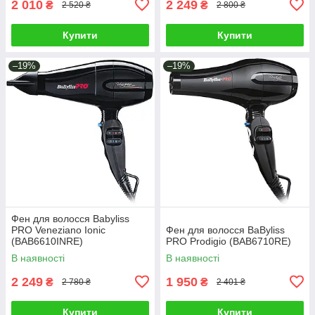
2 010
2 249
₴
₴
2 520 ₴
2 800 ₴
Купити
Купити
–19%
–19%
Фен для волосся Babyliss
PRO Veneziano Ionic
Фен для волосся BaByliss
(BAB6610INRE)
PRO Prodigio (BAB6710RE)
В наявності
В наявності
2 249
1 950
₴
₴
2 780 ₴
2 401 ₴
Купити
Купити