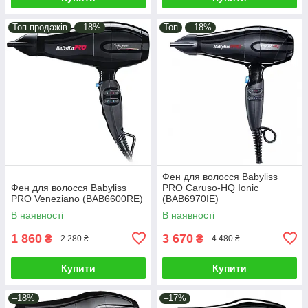
Топ продажів
–18%
Топ
–18%
Фен для волосся Babyliss
Фен для волосся Babyliss
PRO Caruso-HQ Ionic
PRO Veneziano (BAB6600RE)
(BAB6970IE)
В наявності
В наявності
1 860
3 670
₴
₴
2 280 ₴
4 480 ₴
Купити
Купити
–18%
–17%