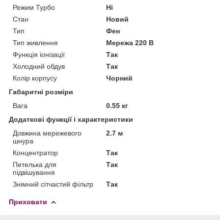
Режим Турбо
Ні
Стан
Новий
Тип
Фен
Тип живлення
Мережа 220 В
Функція іонізації
Так
Холодний обдув
Так
Колір корпусу
Чорний
Габаритні розміри
Вага
0.55 кг
Додаткові функції і характеристики
Довжина мережевого
2.7 м
шнура
Концентратор
Так
Петелька для
Так
підвішування
Знімний сітчастий фільтр
Так
Приховати