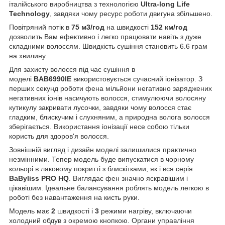
італійського виробництва з технологією
Ultra-long Life
Technology
, завдяки чому ресурс роботи двигуна збільшено.
Повітряний потік в
75 м3/год
на швидкості
152 км/год
дозволить Вам ефективно і легко працювати навіть з дуже
складними волоссям. Швидкість сушіння становить 6.6 грам
на хвилину.
Для захисту волосся під час сушіння в
моделі
BAB6990IE
використовується сучасний іонізатор. З
перших секунд роботи фена мільйони негативно заряджених
негативних іонів насичують волосся, стимулюючи волосяну
кутикулу закривати лусочки, завдяки чому волосся стає
гладким, блискучим і слухняним, а природна волога волосся
зберігається. Використання іонізації несе собою тільки
користь для здоров'я волосся.
Зовнішній вигляд і дизайн моделі залишилися практично
незмінними. Тепер модель буде випускатися в чорному
кольорі в лаковому покритті з блискітками, як і вся серія
BaByliss PRO HQ
. Виглядає фен значно яскравішим і
цікавішим. Ідеальне балансування роблять модель легкою в
роботі без навантаження на кисть руки.
Модель має
2
швидкості і
3
режими нагріву, включаючи
холодний обдув з окремою кнопкою. Органи управління