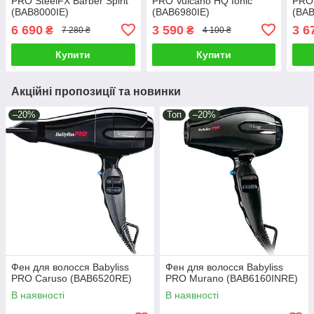
PRO SteelFX Barber Spirit
PRO Vulcano HQ Ionic
PRO 
(BAB8000IE)
(BAB6980IE)
(BAB
6 690
3 590
3 6
₴
₴
7 280 ₴
4 100 ₴
Купити
Купити
Акційні пропозиції та новинки
–20%
Топ
–20%
Фен для волосся Babyliss
Фен для волосся Babyliss
PRO Caruso (BAB6520RE)
PRO Murano (BAB6160INRE)
В наявності
В наявності