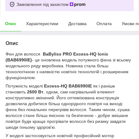
Замовлення під захистом
Опис
Характеристики
Доставка
Оплата
Умови п
Опис
Фен для волосся
BaByliss PRO Excess-HQ Ionic
(BAB6990IE)
- це оновлена модель потужного фена зі всьому
модельного ряду виробника. Новинка стала більш
технологічною з наявністю новітніх технологій і розширеним
функціоналом.
Потужність моделі
Excess-HQ BAB6990IE
як і раніше
становить
2600 Вт
, однак, сам нагрівальний елемент
конструктивно змінений. Його оптимізована конструкція
дозволила добитися більш однорідного повітря на виході
фена без локальних перегрівів волосся. Таким чином, сушка
волосся стане більш якісною та безпечною - добре змішане
повітря буде краще прогрівати волосся без ризику завдати
шкоди їхньому здоров'ю.
У моделі застосовується новітній професійний мотор