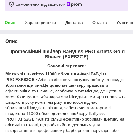
Замовлення під захистом
Опис
Характеристики
Доставка
Оплата
Умови п
Опис
Професійний шейвер BaByliss PRO 4rtists Gold
Shaver (FXFS2GE)
Основні переваги:
Мотор
зі швидкістю
11000 об/хв
в шейвері BaByliss
PRO
FXFS2GE
4Artists забезпечує потужну роботу та швидке
збривання щетини.Це дозволяє шейверу працювати
ефективніше та швидше, особливо в тих місцях, де щетина
може бути густою або жорсткою.Швидкість мотора впливає на
швидкість руху ножів, які ріжуть волосся під час
збривання.Швидкість різання, забезпечена мотором зі
швидкістю 11000 об/хв, дозволяє шейверу BaByliss
PRO
FXFS2GE
4Artists більш ефективно збривати щетину на
обличчі та голові, що робить його ідеальним для
використання в професійному барбершопі, перукарні або