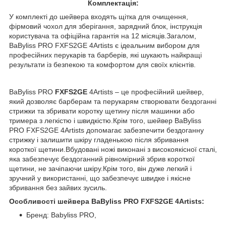
Комплектація:
У комплекті до шейвера входять щітка для очищення,
фірмовий чохол для зберігання, зарядний блок, інструкція
користувача та офіційна гарантія на 12 місяців.Загалом,
BaByliss PRO FXFS2GE 4Artists є ідеальним вибором для
професійних перукарів та барберів, які шукають найкращі
результати із безпекою та комфортом для своїх клієнтів.
BaByliss PRO
FXFS2GE
4Artists – це професійний шейвер,
який дозволяє барберам та перукарям створювати бездоганні
стрижки та збривати коротку щетину після машинки або
тримера з легкістю і швидкістю.Крім того, шейвер BaByliss
PRO FXFS2GE 4Artists допомагає забезпечити бездоганну
стрижку і залишити шкіру гладенькою після збривання
короткої щетини.Вбудовані ножі виконані з високоякісної сталі,
яка забезпечує бездоганний рівномірний збрив короткої
щетини, не зачіпаючи шкіру.Крім того, він дуже легкий і
зручний у використанні, що забезпечує швидке і якісне
збривання без зайвих зусиль.
Особливості шейвера BaByliss PRO FXFS2GE 4Artists:
Бренд: Babyliss PRO,