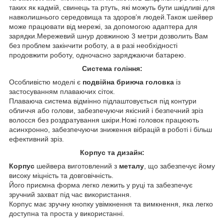
таких як кадмій, свинець та ртуть, які можуть бути шкідливі для
навколишнього середовища та здоров’я людей.Також шейвер
може працювати від мережі, за допомогою адаптера для
зарядки.Мережевий шнур довжиною 3 метри дозволить Вам
без проблем закінчити роботу, а в разі необхідності
продовжити роботу, одночасно заряджаючи батарею.
Система гоління:
Особливістю моделі є
подвійна бриюча головка
із
застосуванням плаваючих сіток.
Плаваюча система відмінно підлаштовується під контури
обличчя або голови, забезпечуючи якісний і безпечний зріз
волосся без роздратування шкіри.Ножі головок працюють
асинхронно, забезпечуючи зниження вібрацій в роботі і більш
ефективний зріз.
Корпус та дизайн:
Корпус
шейвера виготовлений з
металу
, що забезпечує йому
високу міцність та довговічність.
Його приємна форма легко лежить у руці та забезпечує
зручний захват під час використання.
Корпус має зручну кнопку увімкнення та вимкнення, яка легко
доступна та проста у використанні.