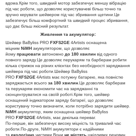
вдома.Крім того, швидкий мотор забезпечує меншу вібрацію
під час роботи, що дозволяє користувачеві більш точно та
зручно керувати шейвером під час збривання щетини.Це
забезпечує більш комфортний та швидкий процес збривання,
що дає більш якісний результат.
Живлення та акумулятор:
Шейвер BaByliss PRO
FXFS2GE
4Artists оснащена
міцним
NiMH
акумулятором, що дозволяє
йому
працювати
автономно
до
180 хвилин
від одного
повного заряду.Це дозволяє перукарям та барберам робити
кілька стрижок на різних клієнтах без необхідності заряджання
шейвера під час роботи.Шейвер BaByliss
PRO
FXFS2GE
4Artists має потужну батарею, яка повністю
заряджається всього
за 180 хвилин
.Це дозволяє барберам
та перукарям економити час на заряджанні та
сконцентруватися на своїй роботі.Крім того, шейвер
оснащений індикатором заряду батареї, що дозволяє
користувачу точно визначити, коли потрібно зарядити шейвер.
NiMH
акумулятор, яким оснащена шейвер BaByliss
PRO
FXFS2GE
4Artists, має декілька переваг.
По-перше, він забезпечує високу міцність та тривалий час
роботи.По-друге, NiMH акумулятори є надійними
та
екологічно
чистими.Вони
не містять
шкідливих речовин,