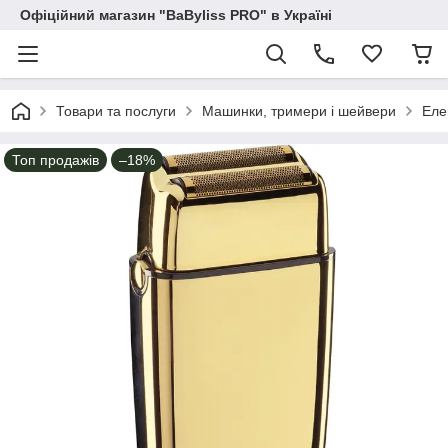
Офіційний магазин "BaByliss PRO" в Україні
Товари та послуги
Машинки, тримери і шейвери
Еле
Топ продажів
–18%