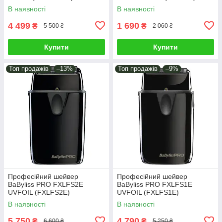
В наявності
В наявності
4 499
1 690
₴
₴
5 500 ₴
2 060 ₴
Купити
Купити
Топ продажів
–13%
Топ продажів
–9%
Професійний шейвер
Професійний шейвер
BaByliss PRO FXLFS2E
BaByliss PRO FXLFS1E
UVFOIL (FXLFS2E)
UVFOIL (FXLFS1E)
В наявності
В наявності
5 750
4 790
₴
₴
6 600 ₴
5 250 ₴