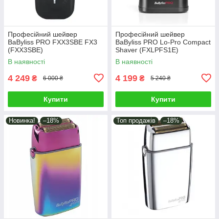
Професійний шейвер
Професійний шейвер
BaByliss PRO FXX3SBE FX3
BaByliss PRO Lo-Pro Compact
(FXX3SBE)
Shaver (FXLPFS1E)
В наявності
В наявності
4 249
4 199
₴
₴
6 000 ₴
5 240 ₴
Купити
Купити
Новинка!
–18%
Топ продажів
–18%