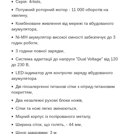
Серія: 4rtists,
Потужний роторний мотор - 11 000 оборотів на
хвилину,
Комбіноване живлення від мережі та вбудованого
акумулятора,
Ni-MH акумулятор високої ємності забезпечує до 3
годин роботи,
3 години повної зарядки,
Система адаптації до напруги "Dual Voltage" від 120
до 230 В,
LED-індикатор для контролю заряду вбудованого
акумулятора
Дві гіпоалергенні титанові сітки з нітрид-титановим
покриттям,
Два незалежні рухомі блоки ножів,
Сітки та ножі легко змінюються,
Міцний корпус із полірованого металу,
Ширина сіток, що голять, - 44 мм,
Шнур завдовжки: 3 м,