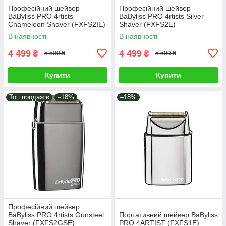
Професійний шейвер
Професійний шейвер
BaByliss PRO 4rtists
BaByliss PRO 4rtists Silver
Chameleon Shaver (FXFS2IE)
Shaver (FXFS2E)
В наявності
В наявності
4 499
4 499
₴
₴
5 500 ₴
5 500 ₴
Купити
Купити
Топ продажів
–18%
–18%
Професійний шейвер
BaByliss PRO 4rtists Gunsteel
Портативний шейвер BaByliss
Shaver (FXFS2GSE)
PRO 4ARTIST (FXFS1E)