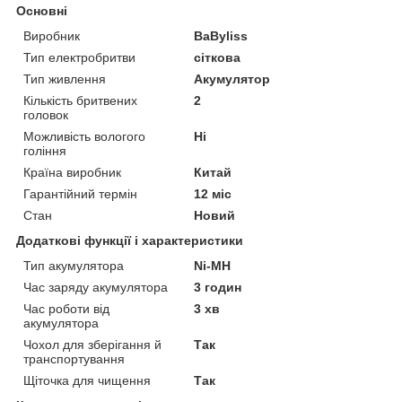
Основні
Виробник
BaByliss
Тип електробритви
сіткова
Тип живлення
Акумулятор
Кількість бритвених
2
головок
Можливість вологого
Ні
гоління
Країна виробник
Китай
Гарантійний термін
12 міс
Стан
Новий
Додаткові функції і характеристики
Тип акумулятора
Ni-MH
Час заряду акумулятора
3 годин
Час роботи від
3 хв
акумулятора
Чохол для зберігання й
Так
транспортування
Щіточка для чищення
Так