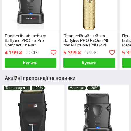
Професійний шейвер
Професійний шейвер
Про
BaByliss PRO Lo-Pro
BaByliss PRO FxOne All-
BaBy
Compact Shaver
Metal Double Foil Gold
Meta
(FXLPFS1E)
Shaver (FX79FSGE)
Sha
4 199
5 399
5 3
₴
₴
5 240 ₴
5 596 ₴
Купити
Купити
Акційні пропозиції та новинки
Топ продажів
–29%
Новинка
–20%