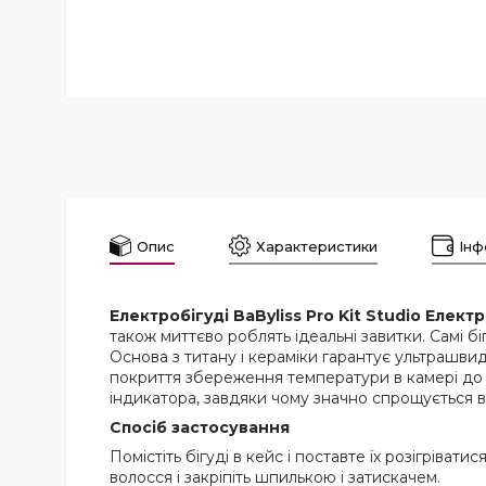
Опис
Характеристики
Інф
Електробігуді BaByliss Pro Kit Studio Електр
також миттєво роблять ідеальні завитки. Самі б
Основа з титану і кераміки гарантує ультрашвидк
покриття збереження температури в камері до 2
індикатора, завдяки чому значно спрощується 
Спосіб застосування
Помістіть бігуді в кейс і поставте їх розігріват
волосся і закріпіть шпилькою і затискачем.