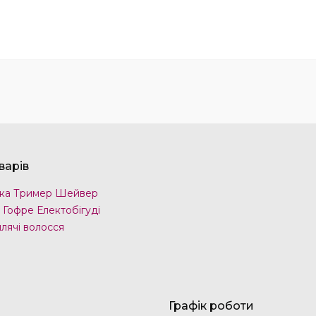
варів
ка Тример Шейвер
 Гофре Електобігуді
лячі волосся
Графік роботи