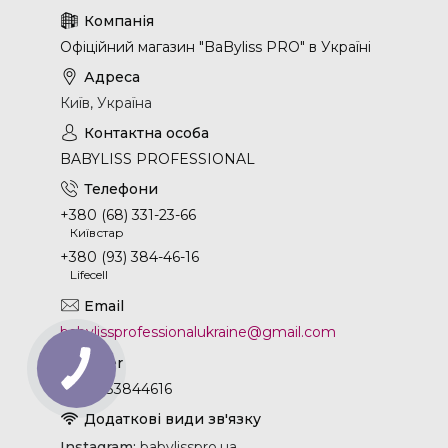
Офіційний магазин "BaByliss PRO" в Україні
Київ, Україна
BABYLISS PROFESSIONAL
+380 (68) 331-23-66
Київстар
+380 (93) 384-46-16
Lifecell
babylissprofessionalukraine@gmail.com
+380933844616
Instagram
babylisspro.ua