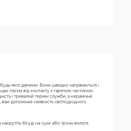
я будь-якої дівчини. Вони швидко нагріваються і
ищає пасма від контакту з гарячою частиною.
цність і тривалий термін служби, а керамічне
, вам допоможе наявність світлодіодного
м накрутіть бігуді на сухе або трохи вологе