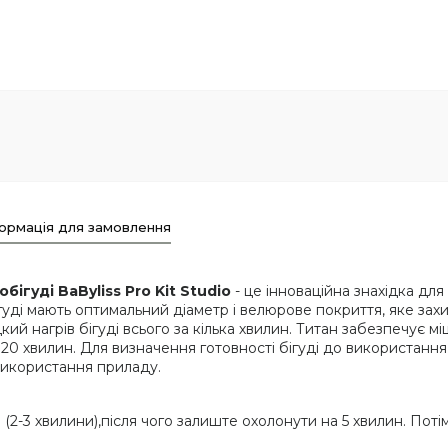
ормація для замовлення
обігуді BaByliss Pro Kit Studio
- це інноваційна знахідка дл
ігуді мають оптимальний діаметр і велюрове покриття, яке зах
ий нагрів бігуді всього за кілька хвилин. Титан забезпечує мі
0 хвилин. Для визначення готовності бігуді до використання
використання приладу.
ися (2-3 хвилини),після чого залиште охолонути на 5 хвилин. Поті