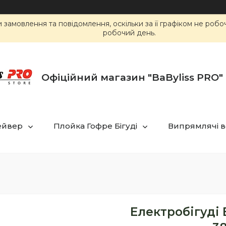
замовлення та повідомлення, оскільки за її графіком не роб
робочий день.
Офіційний магазин "BaByliss PRO" 
ейвер
Плойка Гофре Бігуді
Випрямлячі в
Електробігуді B