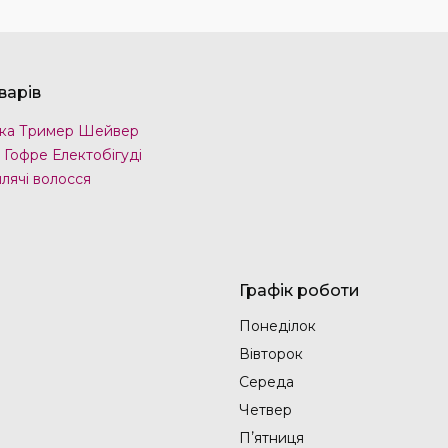
варів
ка Тример Шейвер
 Гофре Електобігуді
лячі волосся
Графік роботи
Понеділок
Вівторок
Середа
Четвер
Пʼятниця