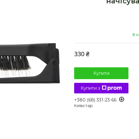
начісув
В н
330 ₴
Купити
Купити з
+380 (68) 331-23-66
Київстар