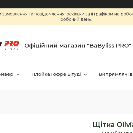
замовлення та повідомлення, оскільки за її графіком не роб
робочий день.
Офіційний магазин "BaByliss PRO" 
ейвер
Плойка Гофре Бігуді
Випрямлячі в
Щітка Oliv