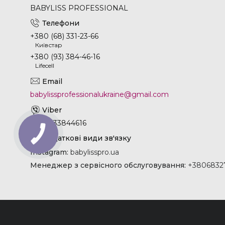
BABYLISS PROFESSIONAL
+380 (68) 331-23-66
Київстар
+380 (93) 384-46-16
Lifecell
babylissprofessionalukraine@gmail.com
+380933844616
Instagram
babylisspro.ua
Менеджер з сервісного обслуговування
+38068327