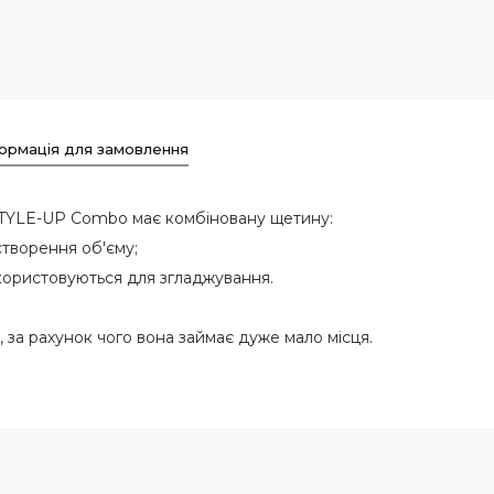
ормація для замовлення
 STYLE-UP Combo має комбіновану щетину:
створення об'єму;
икористовуються для згладжування.
 за рахунок чого вона займає дуже мало місця.