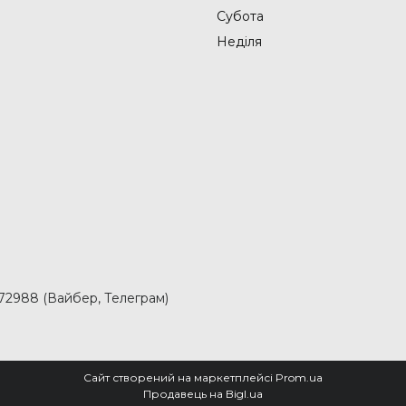
Субота
Неділя
2988 (Вайбер, Телеграм)
Сайт створений на маркетплейсі
Prom.ua
Продавець на Bigl.ua