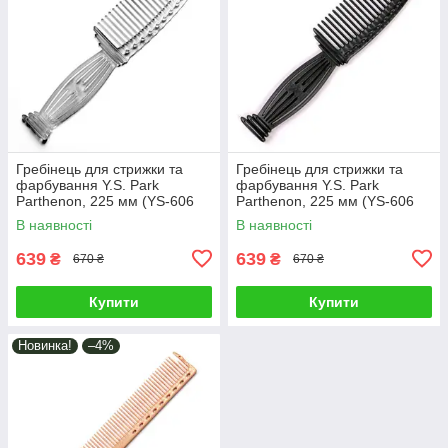
Гребінець для стрижки та
Гребінець для стрижки та
фарбування Y.S. Park
фарбування Y.S. Park
Parthenon, 225 мм (YS-606
Parthenon, 225 мм (YS-606
Clear)
Carbon Black)
В наявності
В наявності
639
639
₴
₴
670 ₴
670 ₴
Купити
Купити
Новинка!
–4%