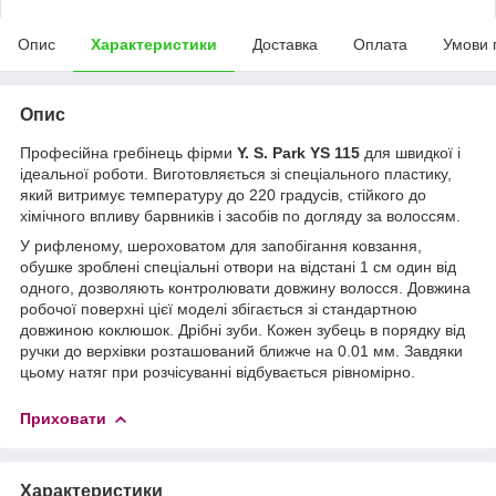
Опис
Характеристики
Доставка
Оплата
Умови 
Опис
Професійна гребінець фірми
Y. S. Park YS 115
для швидкої і
ідеальної роботи. Виготовляється зі спеціального пластику,
який витримує температуру до 220 градусів, стійкого до
хімічного впливу барвників і засобів по догляду за волоссям.
У рифленому, шероховатом для запобігання ковзання,
обушке зроблені спеціальні отвори на відстані 1 см один від
одного, дозволяють контролювати довжину волосся. Довжина
робочої поверхні цієї моделі збігається зі стандартною
довжиною коклюшок. Дрібні зуби. Кожен зубець в порядку від
ручки до верхівки розташований ближче на 0.01 мм. Завдяки
цьому натяг при розчісуванні відбувається рівномірно.
Приховати
Характеристики