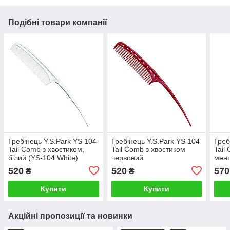
Подібні товари компанії
Гребінець Y.S.Park YS 104
Гребінець Y.S.Park YS 104
Греб
Tail Comb з хвостиком,
Tail Comb з хвостиком
Tail
білий (YS-104 White)
червоний
мент
Gree
520
520
570
₴
₴
Купити
Купити
Акційні пропозиції та новинки