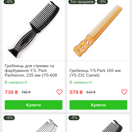
–5%
Топ продажів
–5%
Гребінець для стрижки та
фарбування Y.S. Park
Гребінець Y.S.Park 165 мм
Parthenon, 225 мм (YS-608
(YS-231 Camel)
Carbon Black)
В наявності
В наявності
739
579
₴
₴
780 ₴
610 ₴
Купити
Купити
–5%
–5%