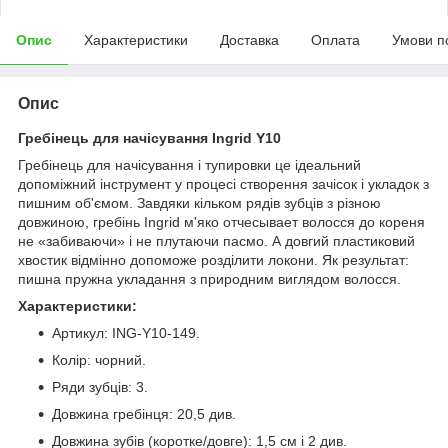
Опис
Характеристики
Доставка
Оплата
Умови п
Опис
Гребінець для начісування Ingrid Y10
Гребінець для начісування і тупировки це ідеальний
допоміжний інструмент у процесі створення зачісок і укладок з
пишним об'ємом. Завдяки кільком рядів зубців з різною
довжиною, гребінь Ingrid м'яко отчесывает волосся до кореня
не «забиваючи» і не плутаючи пасмо. А довгий пластиковий
хвостик відмінно допоможе розділити локони. Як результат:
пишна пружна укладання з природним виглядом волосся.
Характеристики:
Артикул: ING-Y10-149.
Колір: чорний.
Ряди зубців: 3.
Довжина гребінця: 20,5 див.
Довжина зубів (коротке/довге): 1,5 см і 2 див.