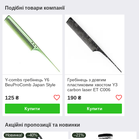
Подібні товари компанії
Y-combs гребінець Y6
Гребінець з довгим
BeuProComb Japan Style
пластиковим хвостом Y3
carbon laser ET С006
125
190
₴
₴
Купити
Купити
Акційні пропозиції та новинки
Новинка!
–40%
–21%