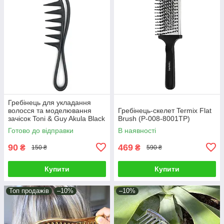
Гребінець для укладання
волосся та моделювання
Гребінець-скелет Termix Flat
зачісок Toni & Guy Akula Black
Brush (P-008-8001TP)
(YB-202)
Готово до відправки
В наявності
90
469
₴
₴
150 ₴
590 ₴
Купити
Купити
Топ продажів
–10%
–10%