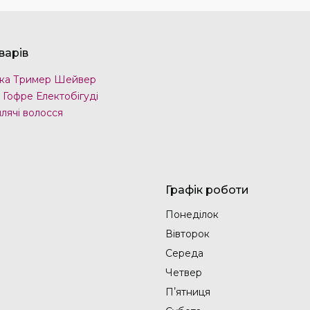
варів
ка Тример Шейвер
 Гофре Електобігуді
лячі волосся
Графік роботи
Понеділок
Вівторок
Середа
Четвер
Пʼятниця