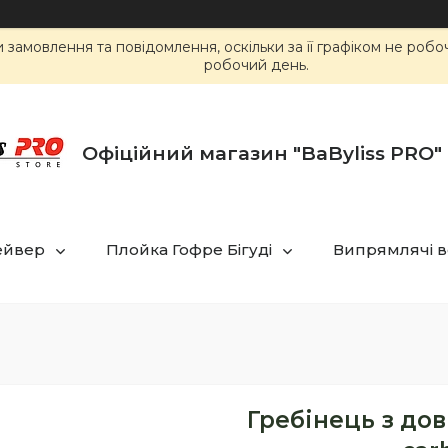
замовлення та повідомлення, оскільки за її графіком не роб
робочий день.
Офіційний магазин "BaByliss PRO" 
ейвер
Плойка Гофре Бігуді
Випрямлячі в
Гребінець з до