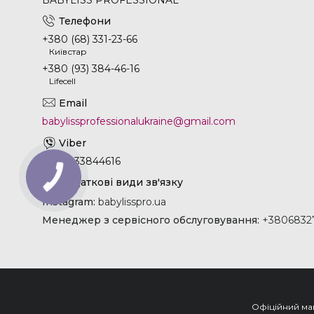
+380 (68) 331-23-66
Київстар
+380 (93) 384-46-16
Lifecell
babylissprofessionalukraine@gmail.com
+380933844616
Instagram
babylisspro.ua
Менеджер з сервісного обслуговування
+38068327