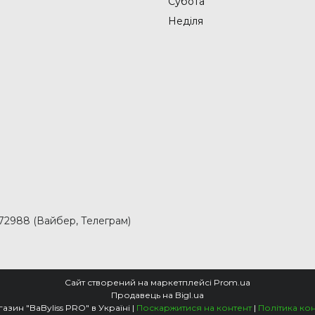
Субота
Неділя
2988 (Вайбер, Телеграм)
Сайт створений на маркетплейсі
Prom.ua
Продавець на Bigl.ua
Офіційний магазин "BaByliss PRO" в Україні |
Поскаржитися на контент
|
Політика ко