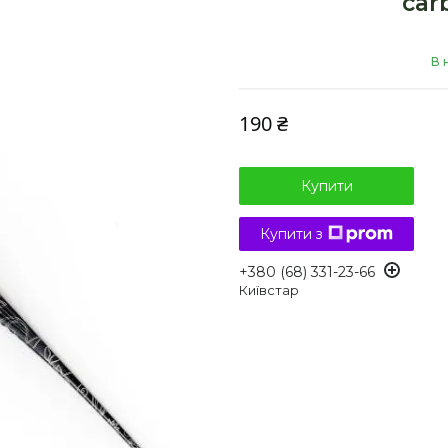
car
В 
190 ₴
Купити
Купити з
+380 (68) 331-23-66
Київстар