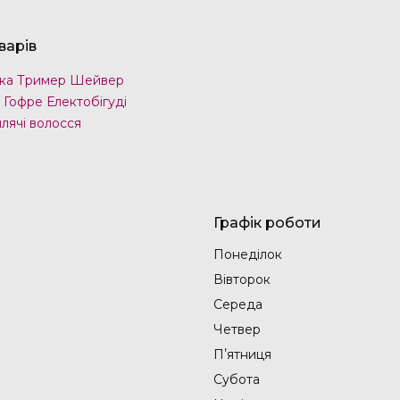
варів
ка Тример Шейвер
 Гофре Електобігуді
лячі волосся
Графік роботи
Понеділок
Вівторок
Середа
Четвер
Пʼятниця
Субота