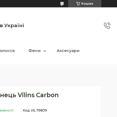
Кошик
в Україні
олосся
Фени
Аксесуари
нець Vilins Carbon
аявності
Код:
VIL 119839