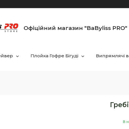
Офіційний магазин "BaByliss PRO" 
ейвер
Плойка Гофре Бігуді
Випрямлячі в
Гребі
В н