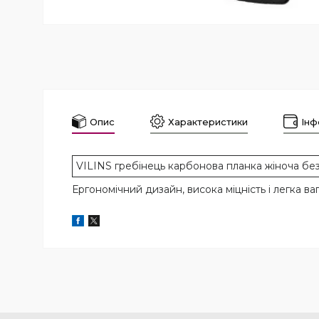
Опис
Характеристики
Інф
VILINS гребінець карбонова планка жіноча без
Ергономічний дизайн, висока міцність і легка ваг