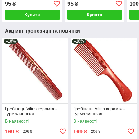
95
95
100
₴
₴
Купити
Купити
Акційні пропозиції та новинки
–18%
–18%
Гребінець Vilins кераміко-
Гребінець Vilins кераміко-
турмалиновая
турмалиновая
В наявності
В наявності
169
169
₴
₴
206 ₴
206 ₴