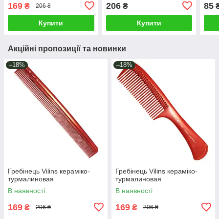
169
206
85
₴
₴
206 ₴
Купити
Купити
Акційні пропозиції та новинки
–18%
–18%
Гребінець Vilins кераміко-
Гребінець Vilins кераміко-
турмалиновая
турмалиновая
В наявності
В наявності
169
169
₴
₴
206 ₴
206 ₴