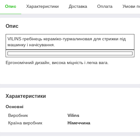
Опис
Характеристики
Доставка
Оплата
Умови п
Опис
VILINS гребінець кераміко-турмалиновая для стрижки під
машинку і начісування.
Ергономічний дизайн, висока міцність і легка вага.
Характеристики
Основні
Виробник
Vilins
Країна виробник
Німеччина