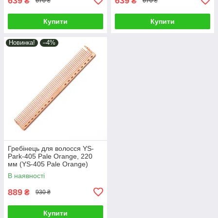
639
639
₴
₴
670 ₴
670 ₴
Купити
Купити
Новинка!
–4%
Гребінець для волосся YS-
Park-405 Pale Orange, 220
мм (YS-405 Pale Orange)
В наявності
889
₴
930 ₴
Купити