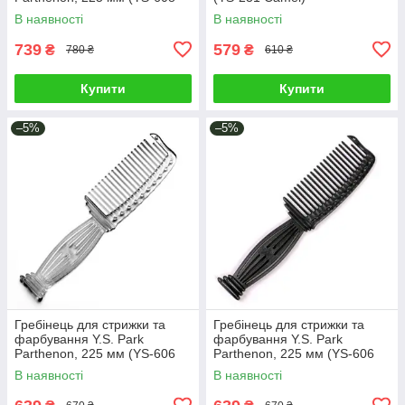
Carbon Black)
В наявності
В наявності
739
579
₴
₴
780 ₴
610 ₴
Купити
Купити
–5%
–5%
Гребінець для стрижки та
Гребінець для стрижки та
фарбування Y.S. Park
фарбування Y.S. Park
Parthenon, 225 мм (YS-606
Parthenon, 225 мм (YS-606
Clear)
Carbon Black)
В наявності
В наявності