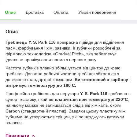
Опис
Доставка
Оплата
Умови повернення
Опис
Гребінець Y. S. Park
116
прекрасна підійде для відділення
пасм, фарбування і хім. завивки. Її зубчики розроблені за
фірмовою технологією «Gradual Pitch», яка забезпечує
ідеальне прочісування пасма з першого разу.
Частота зубчиків плавно збільшується від центру до краю
гребінця. Довжина робочої частини гребінця збігається з
довжиною стандартної коклюшки.
Виготовлений з карбону і
витримує температуру до 180 С.
Професійна гребінець для перукаря
Y. S. Park 116
зроблена з
супер пластику, який
не плавиться при температурі 220°C
,
на ньому майже не залишається слідів від хімікатів, окрім
Carbon (стандартний пластик). Завдяки цьому пластику між
зубцями не утворюється тріщин, які пошкоджують кутикули
волосся.
Приховати