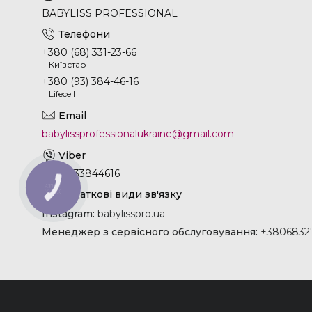
BABYLISS PROFESSIONAL
+380 (68) 331-23-66
Київстар
+380 (93) 384-46-16
Lifecell
babylissprofessionalukraine@gmail.com
+380933844616
КНОПКА
ЗВ'ЯЗКУ
Instagram
babylisspro.ua
Менеджер з сервісного обслуговування
+38068327