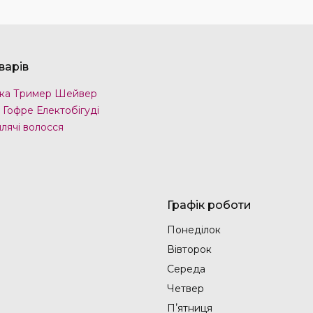
варів
ка Тример Шейвер
 Гофре Електобігуді
лячі волосся
Графік роботи
Понеділок
Вівторок
Середа
Четвер
Пʼятниця