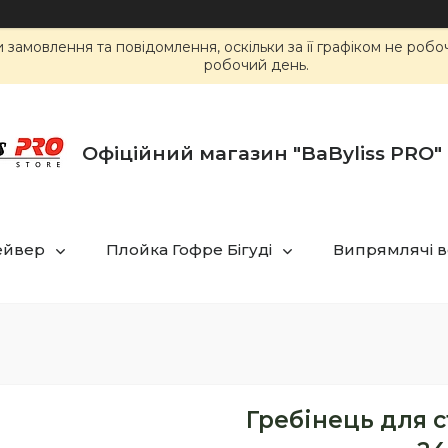
замовлення та повідомлення, оскільки за її графіком не роб
робочий день.
Офіційний магазин "BaByliss PRO" 
ейвер
Плойка Гофре Бігуді
Випрямлячі в
Гребінець для ст