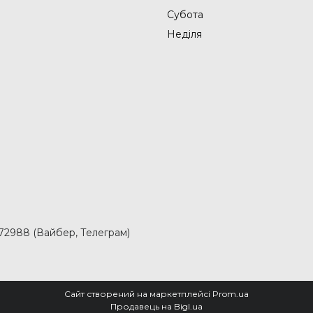
Субота
Неділя
2988 (Вайбер, Телеграм)
Сайт створений на маркетплейсі
Prom.ua
Продавець на Bigl.ua