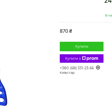
2
В на
870 ₴
Купити
Купити з
+380 (68) 331-23-66
Київстар