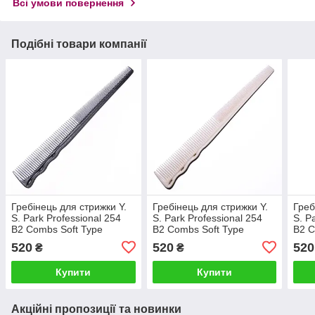
Всі умови повернення
Подібні товари компанії
Гребінець для стрижки Y.
Гребінець для стрижки Y.
Греб
S. Park Professional 254
S. Park Professional 254
S. P
B2 Combs Soft Type
B2 Combs Soft Type
B2 C
520
520
520
₴
₴
Купити
Купити
Акційні пропозиції та новинки