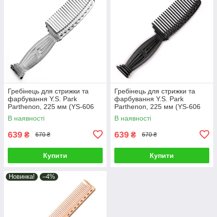
Гребінець для стрижки та
Гребінець для стрижки та
фарбування Y.S. Park
фарбування Y.S. Park
Parthenon, 225 мм (YS-606
Parthenon, 225 мм (YS-606
Clear)
Carbon Black)
В наявності
В наявності
639
639
₴
₴
670 ₴
670 ₴
Купити
Купити
Новинка!
–4%