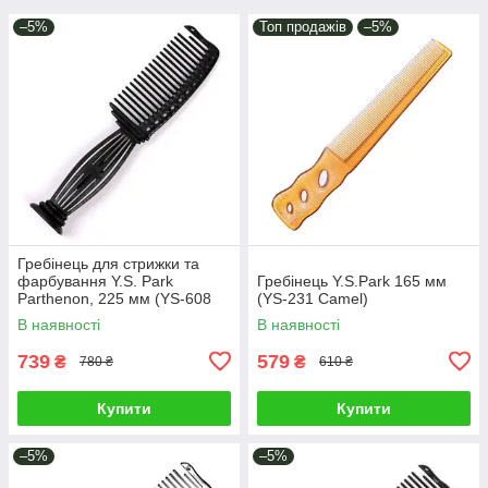
–5%
Топ продажів
–5%
Гребінець для стрижки та
фарбування Y.S. Park
Гребінець Y.S.Park 165 мм
Parthenon, 225 мм (YS-608
(YS-231 Camel)
Carbon Black)
В наявності
В наявності
739
579
₴
₴
780 ₴
610 ₴
Купити
Купити
–5%
–5%