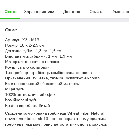
Опис
Характеристики
Доставка
Оплата
Умови п
Опис
Артикул: Y2 - M13
Розмір: 18 х 2-2,5 см.
Довжина зубця: 1,3 см; 1,6 см.
Відстань між зубцями: 1 мм; 1,9 мм.
Матеріал: пшеничне волокно.
Колір: світло салатовий.
Тип гребінця: гребінець комбінована скошена.
Призначення: тушевка, техніка "scissor-over-comb".
Екологічно чистий і безпечний матеріал.
Міцні зуби.
100% антистатичний ефект.
Комбіновані зуби.
Країна виробник: Китай.
Скошена комбінована гребінець Wheat Fiber Natural
environmental comb 13 - це по-справжньому ідеальна
гребінець, яка має повну антистатичністю, за рахунок