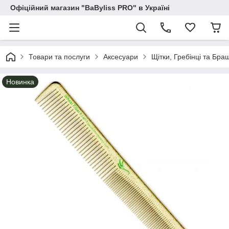
Офіційний магазин "BaByliss PRO" в Україні
Товари та послуги
Аксесуари
Щітки, Гребінці та Бра
Новинка