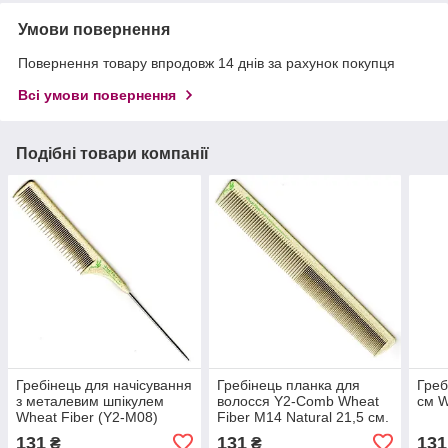
Умови повернення
Повернення товару впродовж 14 днів за рахунок покупця
Всі умови повернення
Подібні товари компанії
Гребінець для начісування
Гребінець планка для
Греб
з металевим шпікулем
волосся Y2-Comb Wheat
см W
Wheat Fiber (Y2-M08)
Fiber M14 Natural 21,5 см.
131
131
131
₴
₴