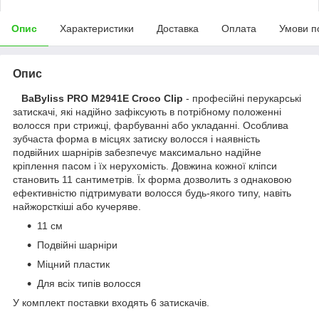
Опис
Характеристики
Доставка
Оплата
Умови п
Опис
BaByliss PRO M2941E Croco Clip
- професійні перукарські
затискачі, які надійно зафіксують в потрібному положенні
волосся при стрижці, фарбуванні або укладанні. Особлива
зубчаста форма в місцях затиску волосся і наявність
подвійних шарнірів забезпечує максимально надійне
кріплення пасом і їх нерухомість. Довжина кожної кліпси
становить 11 сантиметрів. Їх форма дозволить з однаковою
ефективністю підтримувати волосся будь-якого типу, навіть
найжорсткіші або кучеряве.
11 см
Подвійні шарніри
Міцний пластик
Для всіх типів волосся
У комплект поставки входять 6 затискачів.