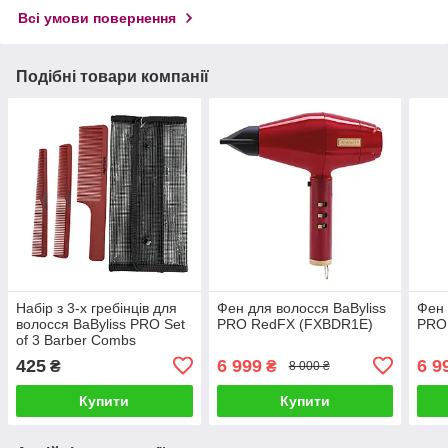
Всі умови повернення
Подібні товари компанії
Набір з 3-х гребінців для
Фен для волосся BaByliss
Фен 
волосся BaByliss PRO Set
PRO RedFX (FXBDR1E)
PRO
of 3 Barber Combs
(M4343E)
425
6 999
6 9
₴
₴
8 000 ₴
Купити
Купити