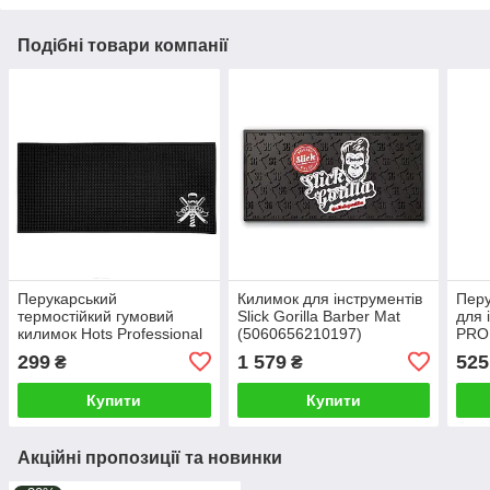
Подібні товари компанії
Перукарський
Килимок для інструментів
Перу
термостійкий гумовий
Slick Gorilla Barber Mat
для 
килимок Hots Professional
(5060656210197)
PRO,
для плойки або
299
1 579
525
₴
₴
випрямляча, 45*20 см,
чорний
Купити
Купити
Акційні пропозиції та новинки