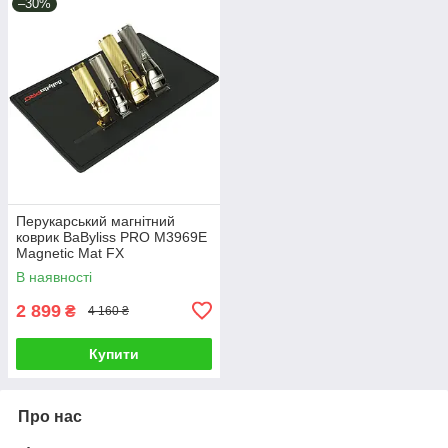
–30%
Перукарський магнітний
коврик BaByliss PRO M3969E
Magnetic Mat FX
В наявності
2 899
₴
4 160 ₴
Купити
Про нас