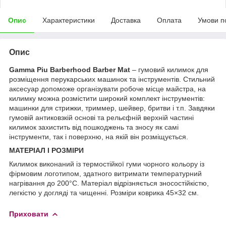
Опис
Характеристики
Доставка
Оплата
Умови п
Опис
Gamma Piu Barberhood Barber Mat
– гумовий килимок для
розміщення перукарських машинок та інструментів. Стильний
аксесуар допоможе організувати робоче місце майстра, на
килимку можна розмістити широкий комплект інструментів:
машинки для стрижки, триммер, шейвер, бритви і т.п. Завдяки
гумовій антиковзкій основі та рельєфній верхній частині
килимок захистить від пошкоджень та зносу як самі
інструменти, так і поверхню, на якій він розміщується.
МАТЕРІАЛ І РОЗМІРИ
Килимок виконаний із термостійкої гуми чорного кольору із
фірмовим логотипом, здатного витримати температурний
нагрівання до 200°C. Матеріал відрізняється зносостійкістю,
легкістю у догляді та чищенні. Розміри коврика 45×32 см.
Приховати