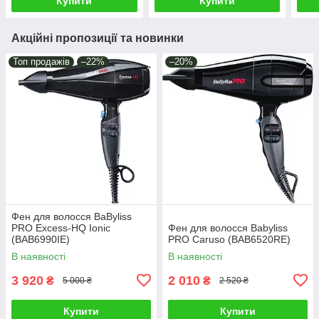
Купити
Купити
Акційні пропозиції та новинки
Топ продажів
–22%
–20%
Фен для волосся BaByliss
PRO Excess-HQ Ionic
Фен для волосся Babyliss
(BAB6990IE)
PRO Caruso (BAB6520RE)
В наявності
В наявності
3 920
2 010
₴
₴
5 000 ₴
2 520 ₴
Купити
Купити