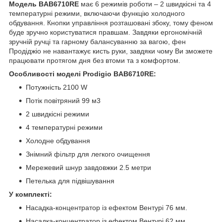
Модель BAB6710RE
має 6 режимів роботи – 2 швидкісні та 4
температурні режими, включаючи функцію холодного
обдування. Кнопки управління розташовані збоку, тому феном
буде зручно користуватися правшам. Завдяки ергономічній
зручній ручці та гарному балансуванню за вагою, фен
Продіджіо не навантажує кисть руки, завдяки чому Ви зможете
працювати протягом дня без втоми та з комфортом.
Особливості моделі Prodigio BAB6710RE:
Потужність 2100 W
Потік повітряний 99 м3
2 швидкісні режими
4 температурні режими
Холодне обдування
Знімний фільтр для легкого очищення
Мережевий шнур завдовжки 2.5 метри
Петелька для підвішування
У комплекті:
Насадка-концентратор із ефектом Вентурі 76 мм.
Насадка-концентратор із ефектом Вентурі 62 мм.