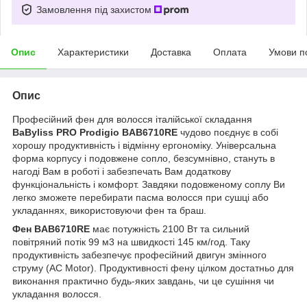
Замовлення під захистом
Опис
Характеристики
Доставка
Оплата
Умови п
Опис
Професійний фен для волосся італійської складання
BaByliss PRO Prodigio BAB6710RE
чудово поєднує в собі
хорошу продуктивність і відмінну ергономіку. Універсальна
форма корпусу і подовжене сопло, безсумнівно, стануть в
нагоді Вам в роботі і забезпечать Вам додаткову
функціональність і комфорт. Завдяки подовженому соплу Ви
легко зможете перебирати пасма волосся при сушці або
укладаннях, використовуючи фен та браш.
Фен BAB6710RE
має потужність 2100 Вт та сильний
повітряний потік 99 м3 на швидкості 145 км/год. Таку
продуктивність забезпечує професійний двигун змінного
струму (AC Motor). Продуктивності фену цілком достатньо для
виконання практично будь-яких завдань, чи це сушіння чи
укладання волосся.