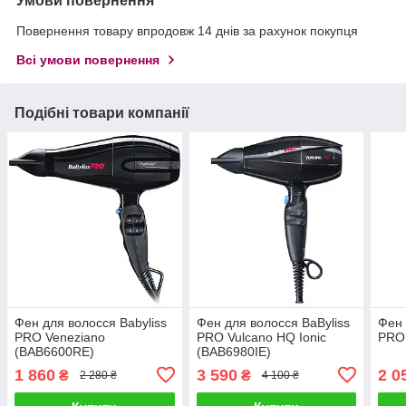
Умови повернення
Повернення товару впродовж 14 днів за рахунок покупця
Всі умови повернення
Подібні товари компанії
Фен для волосся Babyliss
Фен для волосся BaByliss
Фен 
PRO Veneziano
PRO Vulcano HQ Ionic
PRO 
(BAB6600RE)
(BAB6980IE)
1 860
3 590
2 0
₴
₴
2 280 ₴
4 100 ₴