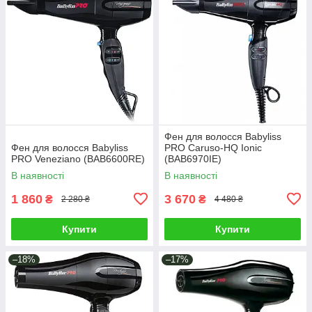
Фен для волосся Babyliss
Фен для волосся Babyliss
PRO Caruso-HQ Ionic
PRO Veneziano (BAB6600RE)
(BAB6970IE)
В наявності
В наявності
1 860
3 670
₴
₴
2 280 ₴
4 480 ₴
Купити
Купити
–18%
–17%