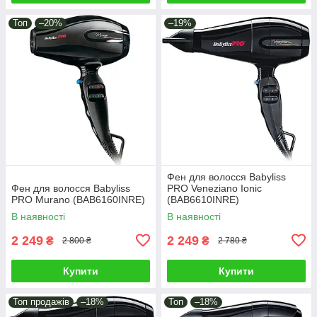
Топ
–20%
–19%
Фен для волосся Babyliss
Фен для волосся Babyliss
PRO Veneziano Ionic
PRO Murano (BAB6160INRE)
(BAB6610INRE)
В наявності
В наявності
2 249
2 249
₴
₴
2 800 ₴
2 780 ₴
Купити
Купити
Топ продажів
–18%
Топ
–18%