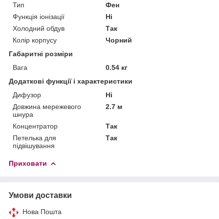
Тип
Фен
Функція іонізації
Ні
Холодний обдув
Так
Колір корпусу
Чорний
Габаритні розміри
Вага
0.54 кг
Додаткові функції і характеристики
Дифузор
Ні
Довжина мережевого
2.7 м
шнура
Концентратор
Так
Петелька для
Так
підвішування
Приховати
Умови доставки
Нова Пошта