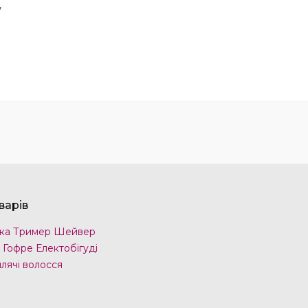
,
варів
ка Тример Шейвер
 Гофре Електобігуді
лячі волосся