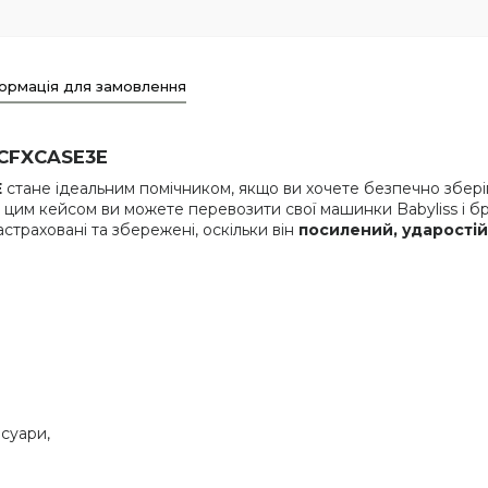
ормація для замовлення
XCFXCASE3E
E
стане ідеальним помічником, якщо ви хочете безпечно зберіг
З цим кейсом ви можете перевозити свої машинки Babyliss і бр
страховані та збережені, оскільки він
посилений, ударості
есуари,