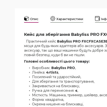
Опис
Характеристики
Інф
Кейс для зберігання Babyliss PRO F
Практичний кейс
Babyliss PRO FXCFXCASE3
місця для будь-яких адаптерів або аксесуарів. 
аксесуар, так що ваші машинки будуть добре за
повній безпеці, куди б ви не пішли.
Головні особливості цього товару:
Виробник:
Babyliss PRO
,
Лінійка:
4rtists
,
Посилений та ударостійкий,
Для зберігання та транспортування,
Закривається на блискавку,
Ручка для перенесення:
є
,
Місткість: Машинка, триммер, шейвер, акс
Форма: квадратна,
Окрема кишеня на блискавці,