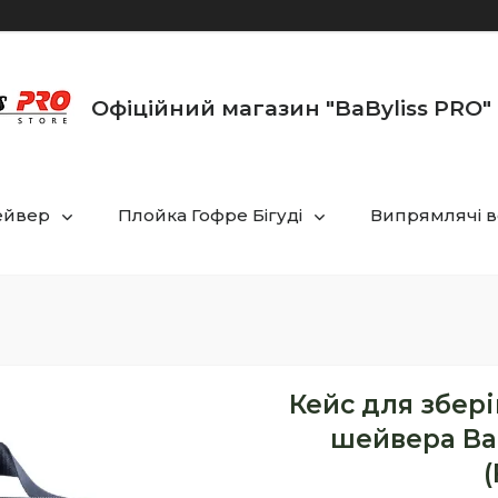
Офіційний магазин "BaByliss PRO" 
ейвер
Плойка Гофре Бігуді
Випрямлячі в
Кейс для збер
шейвера Bab