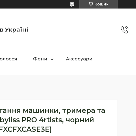
Кошик
в Україні
олосся
Фени
Аксесуари
ігання машинки, тримера та
yliss PRO 4rtists, чорний
(FXCFXCASE3E)