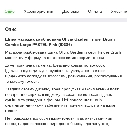
Опис
Характеристики
Доставка
Оплата
Умови п
Опис
Щітка масажна комбінована Olivia Garden Finger Brush
Combo Large PASTEL Pink (ID686)
Масажна комбінована щітка Olivia Garden із серії Finger Brush
має вигнуту форму та повторює вигин форми голови.
Дуже практична та легка. Ідеально ковзає по волоссю.
Ідеально підходить для сушіння та укладання волосся,
щоденного догляду за волоссям, розчісування, розплутування
та масажу голови.
Завдяки своєму дизайну вона пропускає максимальний потік
повітря, що сприяє швидкому висиханню волосся під час
сушіння та укладання феном. Нейлонова щетина із
округлими кінчиками забезпечить приємні відчуття на шкірі
голови.
Не пошкоджує волосся і шкіру голови, має антистатичний
ефект, надає волоссю природного блиску і доглянутого,