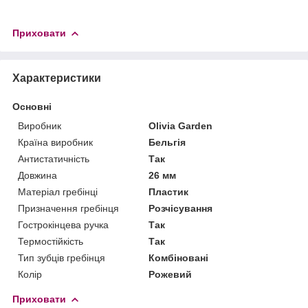
Приховати
Характеристики
Основні
Виробник
Olivia Garden
Країна виробник
Бельгія
Антистатичність
Так
Довжина
26 мм
Матеріал гребінці
Пластик
Призначення гребінця
Розчісування
Гострокінцева ручка
Так
Термостійкість
Так
Тип зубців гребінця
Комбіновані
Колір
Рожевий
Приховати