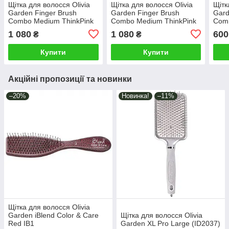
Щітка для волосся Olivia
Щітка для волосся Olivia
Щітк
Garden Finger Brush
Garden Finger Brush
Gard
Combo Medium ThinkPink
Combo Medium ThinkPink
Comb
2023 Neon Purple LE
2023 Neon Purple LE
(ID1
1 080
1 080
600
₴
₴
(ID1807)
(ID1806)
Купити
Купити
Акційні пропозиції та новинки
–20%
Новинка!
–11%
Щітка для волосся Olivia
Garden iBlend Color & Care
Щітка для волосся Olivia
Red IB1
Garden XL Pro Large (ID2037)