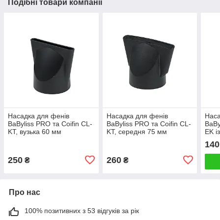
Подібні товари компанії
Насадка для фенів
Насадка для фенів
Наса
BaByliss PRO та Coifin CL-
BaByliss PRO та Coifin CL-
BaBy
KT, вузька 60 мм
KT, середня 75 мм
EK і
(S011000140)
(S011000100)
90 м
140
250
260
₴
₴
Про нас
100% позитивних з 53 відгуків за рік