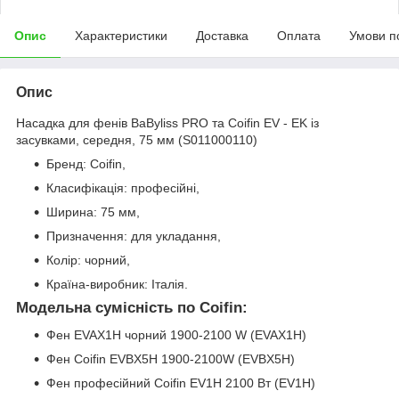
Опис
Характеристики
Доставка
Оплата
Умови п
Опис
Насадка для фенів BaByliss PRO та Coifin EV - EK із
засувками, середня, 75 мм (S011000110)
Бренд: Coifin,
Класифікація: професійні,
Ширина: 75 мм,
Призначення: для укладання,
Колір: чорний,
Країна-виробник: Італія.
Модельна сумісність по Coifin:
Фен EVAX1H чорний 1900-2100 W (EVAX1H)
Фен Coifin EVBX5H 1900-2100W (EVBX5H)
Фен професійний Coifin EV1H 2100 Вт (EV1H)