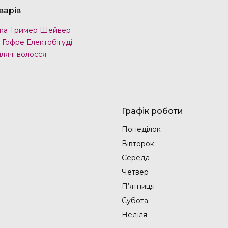
варів
ка Тример Шейвер
 Гофре Електобігуді
лячі волосся
Графік роботи
Понеділок
Вівторок
Середа
Четвер
Пʼятниця
Субота
Неділя