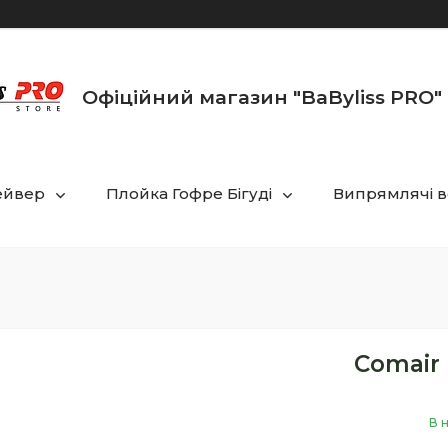
Офіційний магазин "BaByliss PRO" 
ейвер
Плойка Гофре Бігуді
Випрямлячі в
Comair 
В 