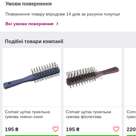
Умови повернення
Повернення товару впродовж 14 днів за рахунок покупця
Всі умови повернення
Подібні товари компанії
Comair щітка тунельна
Comair щітка тунельна
Coma
гумова темно-синя
гумова фіолетова
гумо
195
195
220
₴
₴