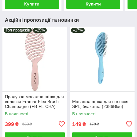
Купити
Купити
Акційні пропозиції та новинки
Топ продажів
–25%
–17%
Продувна масажна щітка для
волосся Framar Flex Brush -
Масажна щітка для волосся
Champagne (FB-FL-CHA)
SPL, блакитна (2386Blue)
В наявності
В наявності
399
149
₴
₴
530 ₴
179 ₴