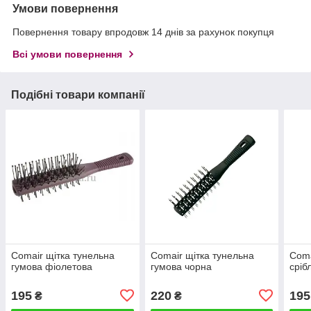
Умови повернення
Повернення товару впродовж 14 днів за рахунок покупця
Всі умови повернення
Подібні товари компанії
Comair щітка тунельна
Comair щітка тунельна
Coma
гумова фіолетова
гумова чорна
сріб
195
220
195
₴
₴