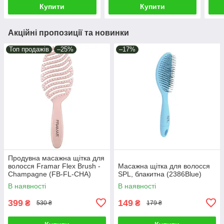
Купити
Купити
Акційні пропозиції та новинки
Топ продажів
–25%
–17%
Продувна масажна щітка для
волосся Framar Flex Brush -
Масажна щітка для волосся
Champagne (FB-FL-CHA)
SPL, блакитна (2386Blue)
В наявності
В наявності
399
149
₴
₴
530 ₴
179 ₴