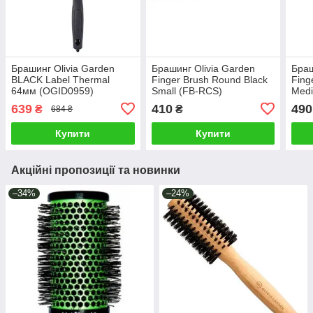
Брашинг Olivia Garden
Брашинг Olivia Garden
Браш
BLACK Label Thermal
Finger Brush Round Black
Fing
64мм (OGID0959)
Small (FB-RCS)
Med
639
410
490
₴
₴
684 ₴
Купити
Купити
Акційні пропозиції та новинки
–34%
–24%