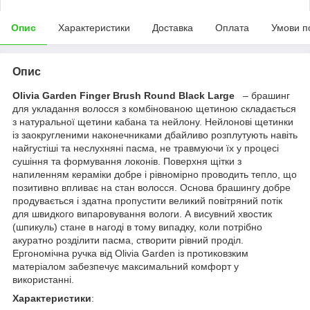
Опис
Характеристики
Доставка
Оплата
Умови п
Опис
Olivia Garden Finger Brush Round Black Large
– брашинг
для укладання волосся з комбінованою щетиною складається
з натуральної щетини кабана та нейлону. Нейлонові щетинки
із заокругленими наконечниками дбайливо розплутують навіть
найгустіші та неслухняні пасма, не травмуючи їх у процесі
сушіння та формування локонів. Поверхня щітки з
напиленням кераміки добре і рівномірно проводить тепло, що
позитивно впливає на стан волосся. Основа брашингу добре
продувається і здатна пропустити великий повітряний потік
для швидкого випаровування вологи. А висувний хвостик
(шпикуль) стане в нагоді в тому випадку, коли потрібно
акуратно розділити пасма, створити рівний проділ.
Ергономічна ручка від Olivia Garden із протиковзким
матеріалом забезпечує максимальний комфорт у
використанні.
Характеристики
: