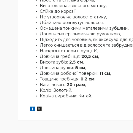
Виготовлена з якісного металу,
Стійка до корозії,
Не утворює на волоссі статику,
Дбайливо розплутує волосся,
Оснащена тонкими металевими зубцями,
Доповнена ергономічною рукояткою,
Підходить для чоловіків, як аксесуар для
Легко очищається від волосся та забрудне
Наскрізні отвори в ручці: Є,
Довжина гребінця:
20,5 см
,
Висота зубів:
2,5 см
,
Довжина ручки:
8 см
,
Довжина робочої поверхні:
11 см
,
Товщина гребінця:
0,2 см
,
Вага: всього
20 грам
,
Колір: Золотий,
Країна-виробник: Китай.