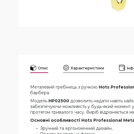
Опис
Характеристики
Інф
Металевий гребінець з ручкою
Hots Professio
барбера.
Модель
HP02500
дозволить надати навіть найз
забезпечуючи можливість у будь-який момент уд
протягом тривалого часу. Виріб відрізняється мі
Основні особливості Hots Professional Met
Зручний та ергономічний дизайн,
Проста та стильна форма,