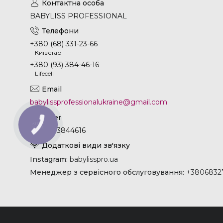
BABYLISS PROFESSIONAL
+380 (68) 331-23-66
Київстар
+380 (93) 384-46-16
Lifecell
babylissprofessionalukraine@gmail.com
КНОПКА
ЗВ'ЯЗКУ
+380933844616
Instagram
babylisspro.ua
Менеджер з сервісного обслуговування
+38068327