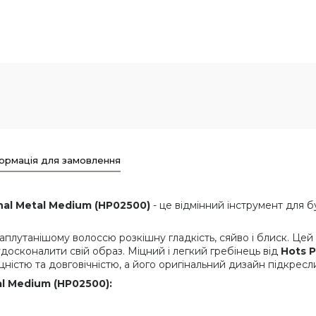
ормація для замовлення
nal Metal Medium (HP02500)
- це відмінний інструмент для б
аплутанішому волоссю розкішну гладкість, сяйво і блиск. Цей
осконалити свій образ. Міцний і легкий гребінець від
Hots P
цністю та довговічністю, а його оригінальний дизайн підкресл
al Medium (HP02500):