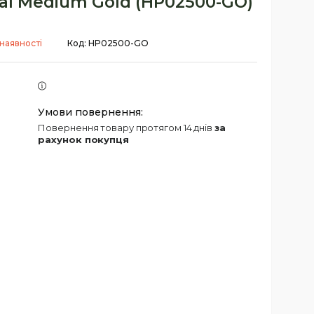
tal Medium Gold (HP02500-GO)
наявності
Код:
HP02500-GO
повернення товару протягом 14 днів
за
рахунок покупця