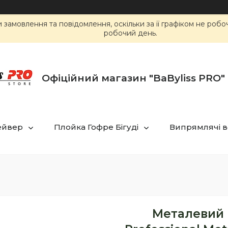
замовлення та повідомлення, оскільки за її графіком не роб
робочий день.
Офіційний магазин "BaByliss PRO" 
ейвер
Плойка Гофре Бігуді
Випрямлячі в
Металевий 