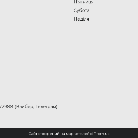
Пʼятниця
Субота
Неділя
2988 (Вайбер, Телеграм)
Сайт створений на маркетплейсі
Prom.ua