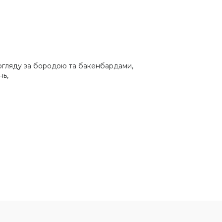
 догляду за бородою та бакенбардами,
нь,