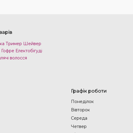
варів
ка Тример Шейвер
 Гофре Електобігуді
лячі волосся
Графік роботи
Понеділок
Вівторок
Середа
Четвер