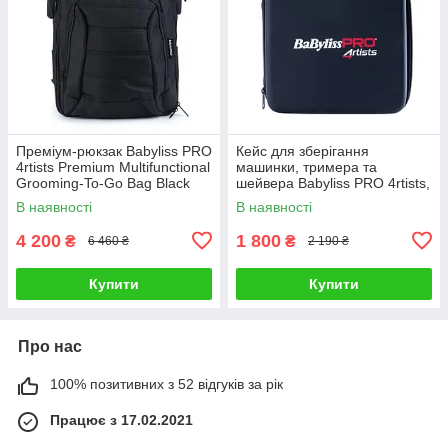
Преміум-рюкзак Babyliss PRO
Кейс для зберігання
4rtists Premium Multifunctional
машинки, тримера та
Grooming-To-Go Bag Black
шейвера Babyliss PRO 4rtists,
(BBARB1PKCE)
чорний (FXCFXCASE3E)
В наявності
В наявності
4 200
1 800
₴
₴
6 460 ₴
2 190 ₴
Купити
Купити
Про нас
100% позитивних з 52 відгуків за рік
Працює з 17.02.2021