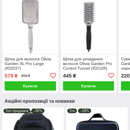
Щітка для волосся Olivia
Щітка для укладання
Сумк
Garden XL Pro Large
волосся Olivia Garden Pro
Gard
(ID2037)
Control Tunnel (ID2109)
чорн
579
445
220
₴
₴
650 ₴
Купити
Купити
Акційні пропозиції та новинки
Топ продажів
–35%
Топ
–18%