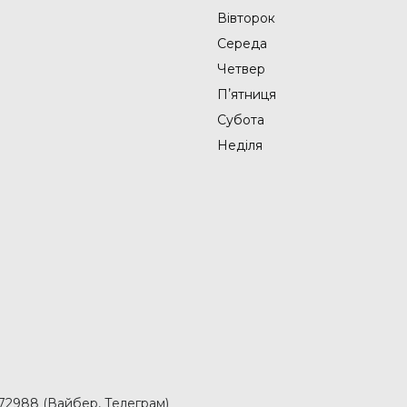
Вівторок
Середа
Четвер
Пʼятниця
Субота
Неділя
2988 (Вайбер, Телеграм)