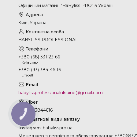
Офіційний магазин "BaByliss PRO" в Україні
Київ, Україна
BABYLISS PROFESSIONAL
+380 (68) 331-23-66
Київстар
+380 (93) 384-46-16
Lifecell
babylissprofessionalukraine@gmail.com
+380933844616
КНОПКА
ЗВ'ЯЗКУ
Instagram
babylisspro.ua
Менеджер з сервісного обслуговування
+38068327