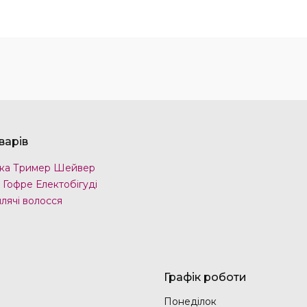
варів
ка Тример Шейвер
 Гофре Електобігуді
лячі волосся
Графік роботи
Понеділок