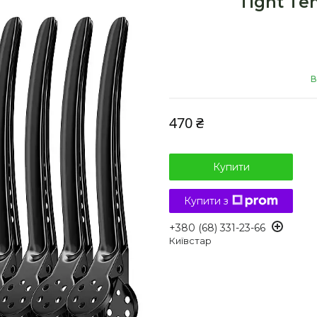
Tight Ten
В
470 ₴
Купити
Купити з
+380 (68) 331-23-66
Київстар