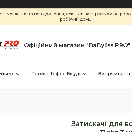
замовлення та повідомлення, оскільки за її графіком не роб
робочий день.
Офіційний магазин "BaByliss PRO" 
ейвер
Плойка Гофре Бігуді
Випрямлячі в
Затискачі для в