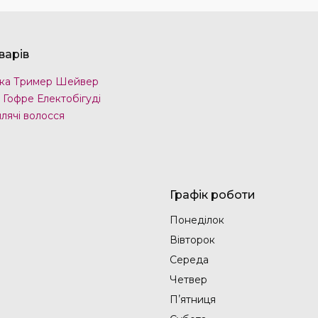
варів
ка Тример Шейвер
 Гофре Електобігуді
лячі волосся
Графік роботи
Понеділок
Вівторок
Середа
Четвер
Пʼятниця