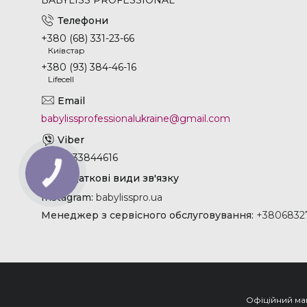
+380 (68) 331-23-66
Київстар
+380 (93) 384-46-16
Lifecell
babylissprofessionalukraine@gmail.com
+380933844616
Instagram
babylisspro.ua
Менеджер з сервісного обслуговування
+38068327