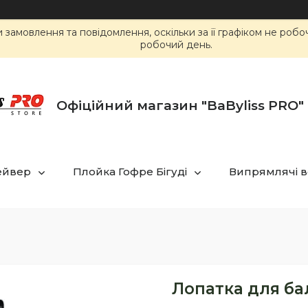
замовлення та повідомлення, оскільки за її графіком не роб
робочий день.
Офіційний магазин "BaByliss PRO" 
ейвер
Плойка Гофре Бігуді
Випрямлячі в
Лопатка для бал