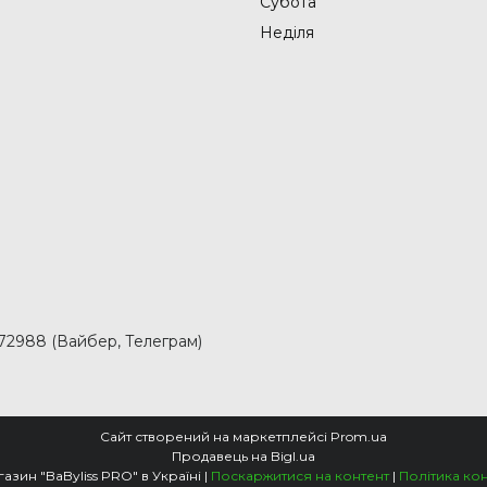
Субота
Неділя
2988 (Вайбер, Телеграм)
Сайт створений на маркетплейсі
Prom.ua
Продавець на Bigl.ua
Офіційний магазин "BaByliss PRO" в Україні |
Поскаржитися на контент
|
Політика ко