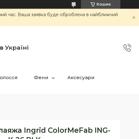
Кошик
очий час. Ваша заявка буде оброблена в найближчий
в Україні
олосся
Фени
Аксесуари
аяжа Ingrid ColorMeFab ING-