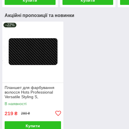
Купити
Купити
Акційні пропозиції та новинки
–22%
Планшет для фарбування
волосся Hots Professional
Versatile Styling S,
20x10,8х0,2 см (HP6103-S)
В наявності
219
₴
280 ₴
Купити