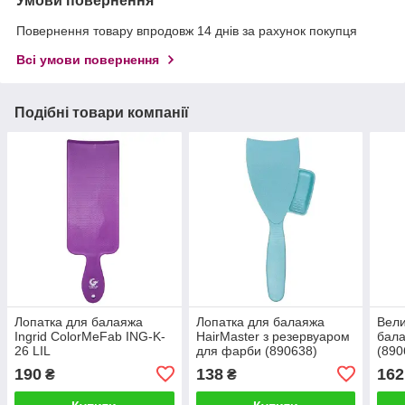
Умови повернення
Повернення товару впродовж 14 днів за рахунок покупця
Всі умови повернення
Подібні товари компанії
Лопатка для балаяжа
Лопатка для балаяжа
Вели
Ingrid ColorMeFab ING-K-
HairMaster з резервуаром
бала
26 LIL
для фарби (890638)
(890
190
138
162
₴
₴