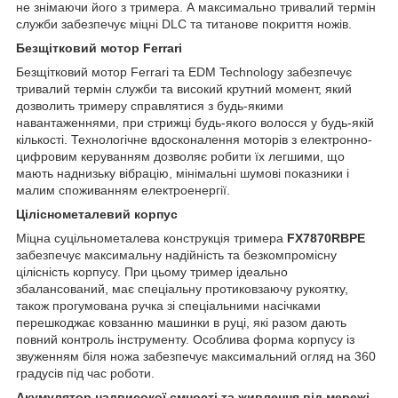
не знімаючи його з тримера. А максимально тривалий термін
служби забезпечує міцні DLC та титанове покриття ножів.
Безщітковий мотор Ferrari
Безщітковий мотор Ferrari та EDM Technology забезпечує
тривалий термін служби та високий крутний момент, який
дозволить тримеру справлятися з будь-якими
навантаженнями, при стрижці будь-якого волосся у будь-якій
кількості. Технологічне вдосконалення моторів з електронно-
цифровим керуванням дозволяє робити їх легшими, що
мають наднизьку вібрацію, мінімальні шумові показники і
малим споживанням електроенергії.
Ціліснометалевий корпус
Міцна суцільнометалева конструкція тримера
FX7870RBPE
забезпечує максимальну надійність та безкомпромісну
цілісність корпусу. При цьому тример ідеально
збалансований, має спеціальну протиковзаючу рукоятку,
також прогумована ручка зі спеціальними насічками
перешкоджає ковзанню машинки в руці, які разом дають
повний контроль інструменту. Особлива форма корпусу із
звуженням біля ножа забезпечує максимальний огляд на 360
градусів під час роботи.
Акумулятор надвисокої ємності та живлення від мережі