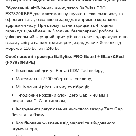
Вбудований літій-іонний акумулятор BaByliss PRO
FX7870RBPE
дає максимальну гнучкість, економію часу та
ефективність, дозволяючи заряджати тример короткими
відрізками часу. При цьому повна зарядка за 4 години
гарантує щонайменше 3 години безперервної роботи. А
універсальний зарядний пристрій дозволяє подорожувати по
всьому світу з вашим триммером, заряджаючи його як від
мереж зі 110 В, так і 240 В.
Особливості тримера BaByliss PRO Boost + Black&Red
(FX7870RBPE):
Безщітковий двигун Ferrari EDM Technology;
Максимальні 7200 обертів за хвилину;
Мінімальний рівень шуму та вібрації;
Т-подібний ножовий блок "Zero Gap" - 40 мм з
покриттям DLC та титаном;
Інструменти регулювання нульового зазору Zero Gap
без зняття блоку;
Комбіноване живлення від мережі та вбудованого
акумулятора;