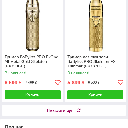
Тример BaByliss PRO FxOne
Тример для окантовки
All-Metal Gold Skeleton
BaByliss PRO Skeleton FX
(FX799GE)
Trimmer (FX7870GE)
В наявності
В наявності
6 699
5 899
₴
₴
7 469 ₴
6 500 ₴
Купити
Купити
Показати ще
Про нас