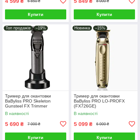
4 599
5 849
₴
₴
6 850 ₴
8 000 ₴
Купити
Купити
Топ продажів
–19%
Новинка
–15%
Тример для окантовки
Тример для окантовки
BaByliss PRO Skeleton
BaByliss PRO LO-PROFX
Gunsteel FX Trimmer
(FX726GE)
(FX7870GSE)
В наявності
В наявності
5 690
5 099
₴
₴
7 000 ₴
6 000 ₴
Купити
Купити