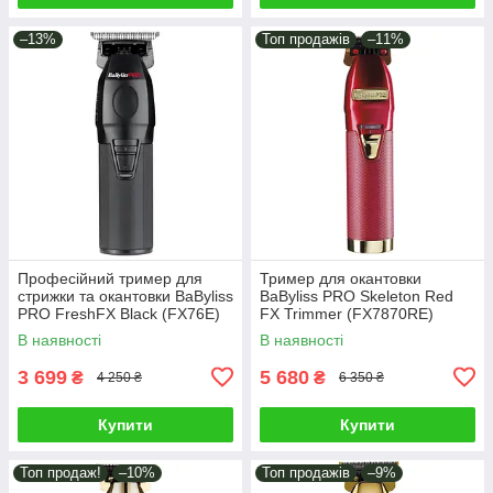
–13%
Топ продажів
–11%
Професійний тример для
Тример для окантовки
стрижки та окантовки BaByliss
BaByliss PRO Skeleton Red
PRO FreshFX Black (FX76E)
FX Trimmer (FX7870RE)
В наявності
В наявності
3 699
5 680
₴
₴
4 250 ₴
6 350 ₴
Купити
Купити
Топ продаж!
–10%
Топ продажів
–9%