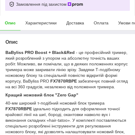
Замовлення під захистом
Опис
Характеристики
Доставка
Оплата
Умови п
Опис
BaByliss PRO Boost + Black&Red
- це професійний тример,
який розроблений з упором на абсолютну точність ваших
робіт. Можливо, ви помічали, що в деяких положеннях корпус
тримера може закривати лінію зрізу. Завдяки Т-подібному
ножовому блоку та спеціальній повністю відкритій формі
корпусу, BaByliss PRO
FX7870RBPE
забезпечує повний огляд
на всі 360 градусів, незалежно від положення тримера.
Кращий ножовий блок "Zero Gap"
40-мм широкий т-подібний ножовий блок тримера
FX7870RBPE
ідеально підходить для оформлення точної
крайової лінії на шиї, бороді, окантовки навколо вух і
виконання складних «hair-tatoo». У комплекті поставляються
спеціально розроблені інструменти для регулювання
ножового блоку, які дозволять налаштовувати ножовий блок,