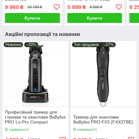
(FXFS2GSE+FX7870RBPE)
9 960
5 899
6 2
₴
₴
10 790 ₴
6 500 ₴
Купити
Купити
Акційні пропозиції та новинки
Новинка
–33%
Топ продажів
–27%
Професійний тример для
стрижки та окантовки BaByliss
Тример для окантовки
PRO Lo-Pro Compact
BaByliss PRO FX3 (FXX3TBE)
(FX720E)
В наявності
В наявності