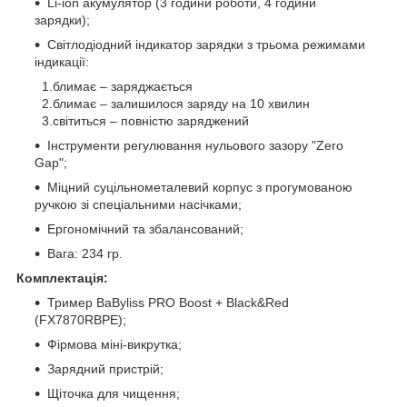
Li-ion акумулятор (3 години роботи, 4 години
зарядки);
Світлодіодний індикатор зарядки з трьома режимами
індикації:
1.блимає – заряджається
2.блимає – залишилося заряду на 10 хвилин
3.світиться – повністю заряджений
Інструменти регулювання нульового зазору "Zero
Gap";
Міцний суцільнометалевий корпус з прогумованою
ручкою зі спеціальними насічками;
Ергономічний та збалансований;
Вага: 234 гр.
Комплектація:
Тример BaByliss PRO Boost + Black&Red
(FX7870RBPE);
Фірмова міні-викрутка;
Зарядний пристрій;
Щіточка для чищення;