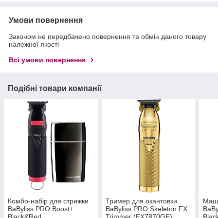
Умови повернення
Законом не передбачено повернення та обмін даного товару
належної якості
Всі умови повернення
Подібні товари компанії
Комбо-набір для стрижки
Тример для окантовки
Маши
BaByliss PRO Boost+
BaByliss PRO Skeleton FX
BaBy
Black&Red
Trimmer (FX7870GE)
Bla