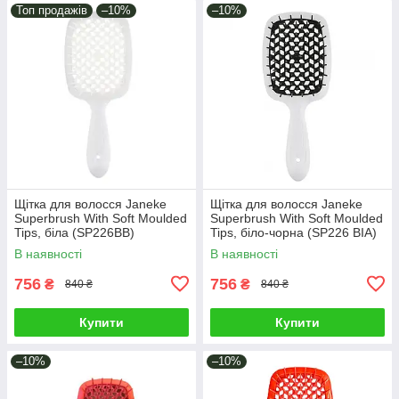
Топ продажів
–10%
–10%
Щітка для волосся Janeke
Щітка для волосся Janeke
Superbrush With Soft Moulded
Superbrush With Soft Moulded
Tips, біла (SP226BB)
Tips, біло-чорна (SP226 BIA)
В наявності
В наявності
756
756
₴
₴
840 ₴
840 ₴
Купити
Купити
–10%
–10%