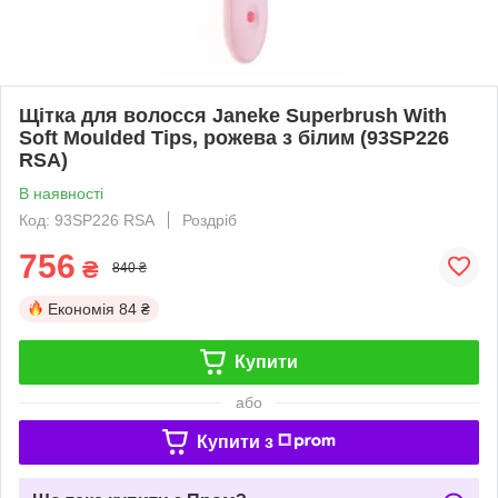
Щітка для волосся Janeke Superbrush With
Soft Moulded Tips, рожева з білим (93SP226
RSA)
В наявності
Код: 93SP226 RSA
Роздріб
756
₴
840 ₴
Економія
84 ₴
Купити
або
Купити з