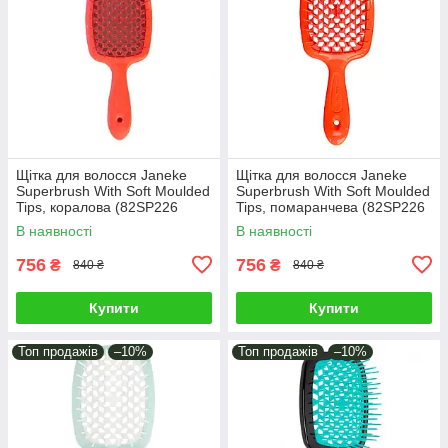
Щітка для волосся Janeke
Щітка для волосся Janeke
Superbrush With Soft Moulded
Superbrush With Soft Moulded
Tips, коралова (82SP226
Tips, помаранчева (82SP226
PFL)
OFL)
В наявності
В наявності
756
756
₴
₴
840 ₴
840 ₴
Купити
Купити
Топ продажів
–10%
Топ продажів
–10%