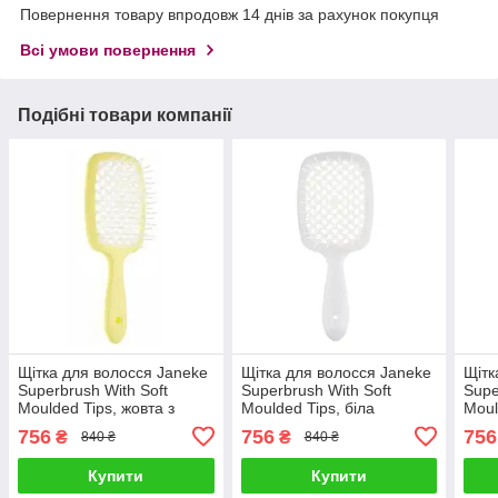
Повернення товару впродовж 14 днів за рахунок покупця
Всі умови повернення
Подібні товари компанії
Щітка для волосся Janeke
Щітка для волосся Janeke
Щітк
Superbrush With Soft
Superbrush With Soft
Supe
Moulded Tips, жовта з
Moulded Tips, біла
Moul
білим (93SP226 GIA)
(SP226BB)
фукс
756
756
756
₴
₴
840 ₴
840 ₴
Купити
Купити