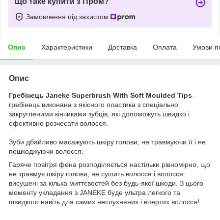
Що таке купити з Пром?
Замовлення під захистом
Опис
Характеристики
Доставка
Оплата
Умови п
Опис
Гребінець Janeke Superbrush With Soft Moulded Tips
-
гребінець виконана з якісного пластика з спеціально
закругленими кінчиками зубців, які допоможуть швидко і
ефективно розчесати волосся.
Зуби дбайливо масажують шкіру голови, не травмуючи її і не
пошкоджуючи волосся.
Гаряче повітря фена розподіляється настільки рівномірно, що
не травмує шкіру голови, не сушить волосся і волосся
висушені за кілька миттєвостей без будь-якої шкоди. З цього
моменту укладання з JANEKE буде ультра легкого та
швидкого навіть для самих неслухняних і впертих волосся!