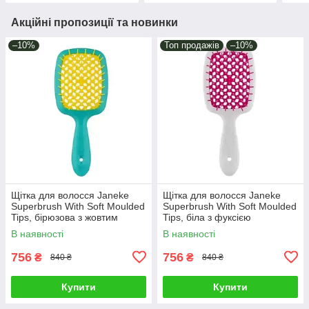
Акційні пропозиції та новинки
–10%
Топ продажів
–10%
Щітка для волосся Janeke
Щітка для волосся Janeke
Superbrush With Soft Moulded
Superbrush With Soft Moulded
Tips, бірюзова з жовтим
Tips, біла з фуксією
(86SP226 TSE)
(SP226BIA FUX)
В наявності
В наявності
756
756
₴
₴
840 ₴
840 ₴
Купити
Купити