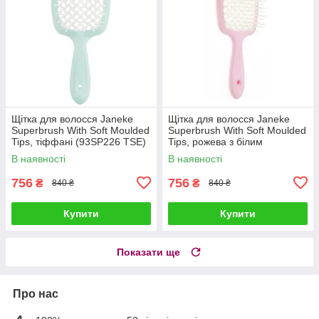
Щітка для волосся Janeke
Щітка для волосся Janeke
Superbrush With Soft Moulded
Superbrush With Soft Moulded
Tips, тіффані (93SP226 TSE)
Tips, рожева з білим
(93SP226 RSA)
В наявності
В наявності
756
756
₴
₴
840 ₴
840 ₴
Купити
Купити
Показати ще
Про нас