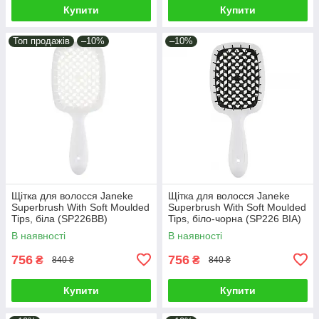
Купити
Купити
Топ продажів
–10%
–10%
Щітка для волосся Janeke
Щітка для волосся Janeke
Superbrush With Soft Moulded
Superbrush With Soft Moulded
Tips, біла (SP226BB)
Tips, біло-чорна (SP226 BIA)
В наявності
В наявності
756
756
₴
₴
840 ₴
840 ₴
Купити
Купити