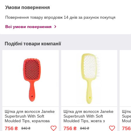
Умови повернення
Повернення товару впродовж 14 днів за рахунок покупця
Всі умови повернення
Подібні товари компанії
Щітка для волосся Janeke
Щітка для волосся Janeke
Щітк
Superbrush With Soft
Superbrush With Soft
Supe
Moulded Tips, коралова
Moulded Tips, жовта з
Moul
(82SP226 PFL)
білим (93SP226 GIA)
(SP
756
756
756
₴
₴
840 ₴
840 ₴