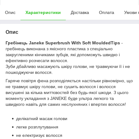
Опис
Характеристики
Доставка
Оплата
Умови 
Опис
Гребінець Janeke Superbrush With Soft MouldedTips
-
гребінець виконана з якісного пластика з спеціально
закругленими кінчиками зубців, які допоможуть швидко і
ефективно розчесати волосся.
Зуби дбайливо масажують шкіру голови, не травмуючи її і не
пошкоджуючи волосся.
Гаряче повітря фена розподіляється настільки рівномірно, що
не травмує шкіру голови, не сушить волосся і волосся
висушені за кілька миттєвостей без будь-якої шкоди. З цього
моменту укладання з JANEKE буде ультра легкого та
швидкого навіть для самих неслухняних і впертих волосся!
делікатний масаж голови
легке розплутування
не електризує волосся