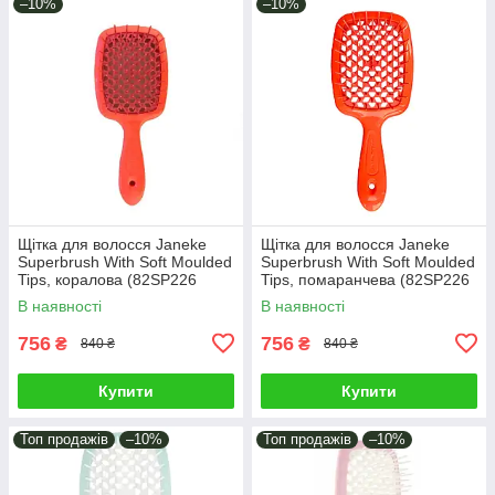
–10%
–10%
Щітка для волосся Janeke
Щітка для волосся Janeke
Superbrush With Soft Moulded
Superbrush With Soft Moulded
Tips, коралова (82SP226
Tips, помаранчева (82SP226
PFL)
OFL)
В наявності
В наявності
756
756
₴
₴
840 ₴
840 ₴
Купити
Купити
Топ продажів
–10%
Топ продажів
–10%