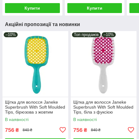
Купити
Купити
Акційні пропозиції та новинки
–10%
Топ продажів
–10%
Щітка для волосся Janeke
Щітка для волосся Janeke
Superbrush With Soft Moulded
Superbrush With Soft Moulded
Tips, бірюзова з жовтим
Tips, біла з фуксією
(86SP226 TSE)
(SP226BIA FUX)
В наявності
В наявності
756
756
₴
₴
840 ₴
840 ₴