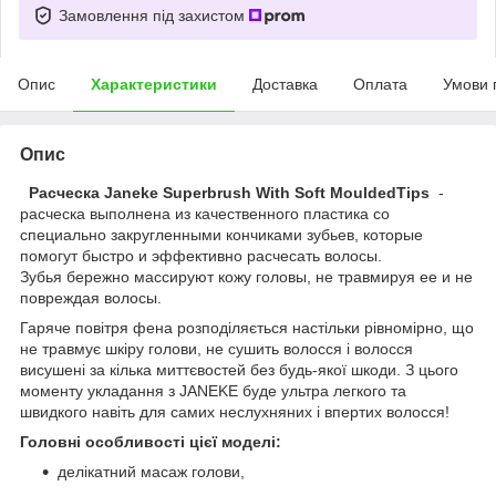
Замовлення під захистом
Опис
Характеристики
Доставка
Оплата
Умови 
Опис
Расческа Janeke Superbrush With Soft MouldedTips
-
расческа выполнена из качественного пластика со
специально закругленными кончиками зубьев, которые
помогут быстро и эффективно расчесать волосы.
Зубья бережно массируют кожу головы, не травмируя ее и не
повреждая волосы.
Гаряче повітря фена розподіляється настільки рівномірно, що
не травмує шкіру голови, не сушить волосся і волосся
висушені за кілька миттєвостей без будь-якої шкоди. З цього
моменту укладання з JANEKE буде ультра легкого та
швидкого навіть для самих неслухняних і впертих волосся!
Головні особливості цієї моделі:
делікатний масаж голови,