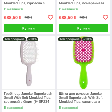
Moulded Tips, бірюзова з
Moulded Tips, помаранчева
рожевим (86SP234 AR)
(83SP234 OFL)
В наявності
В наявності
688,50
688,50
₴
₴
765 ₴
765 ₴
Купити
Купити
Топ продажів
–10%
Топ продажів
–10%
Гребінець Janeke Superbrush
Щітка для волосся Janeke
Small With Soft Moulded Tips,
Small Superbrush With Soft
кремовий з білим (94SP234
Moulded Tips, салатова з
RSA)
малиновим (86SP234 VER)
В наявності
В наявності