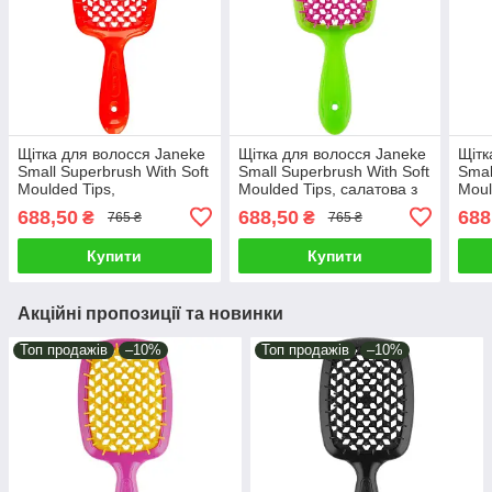
Щітка для волосся Janeke
Щітка для волосся Janeke
Щітк
Small Superbrush With Soft
Small Superbrush With Soft
Smal
Moulded Tips,
Moulded Tips, салатова з
Moul
помаранчева (83SP234
малиновим (86SP234
(83S
688,50
688,50
688
₴
₴
765 ₴
765 ₴
OFL)
VER)
Купити
Купити
Акційні пропозиції та новинки
Топ продажів
–10%
Топ продажів
–10%