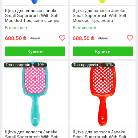
Щітка для волосся Janeke
Щітка для волосся Janeke
Small Superbrush With Soft
Small Superbrush With Soft
Moulded Tips, синя c синім
Moulded Tips, жовта
(86SP234 BTU)
(83SP234 YFL)
В наявності
В наявності
688,50
688,50
₴
₴
765 ₴
765 ₴
Купити
Купити
Топ продажів
–10%
Топ продажів
–10%
Щітка для волосся Janeke
Щітка для волосся Janeke
Small Superbrush With Soft
Small Superbrush With Soft