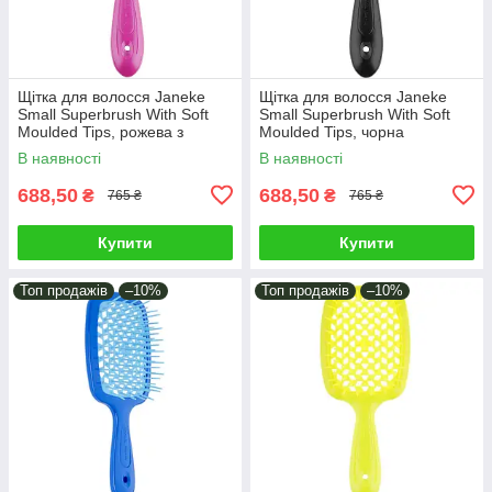
Щітка для волосся Janeke
Щітка для волосся Janeke
Small Superbrush With Soft
Small Superbrush With Soft
Moulded Tips, рожева з
Moulded Tips, чорна
жовтим (86SP234 FY)
(71SP234NER)
В наявності
В наявності
688,50
688,50
₴
₴
765 ₴
765 ₴
Купити
Купити
Топ продажів
–10%
Топ продажів
–10%