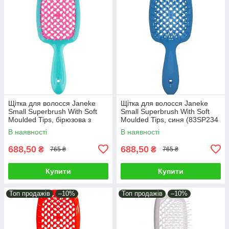
Щітка для волосся Janeke
Щітка для волосся Janeke
Small Superbrush With Soft
Small Superbrush With Soft
Moulded Tips, бірюзова з
Moulded Tips, синя (83SP234
рожевим (86SP234 AR)
BFL)
В наявності
В наявності
688,50
688,50
₴
₴
765 ₴
765 ₴
Купити
Купити
Топ продажів
–10%
Топ продажів
–10%