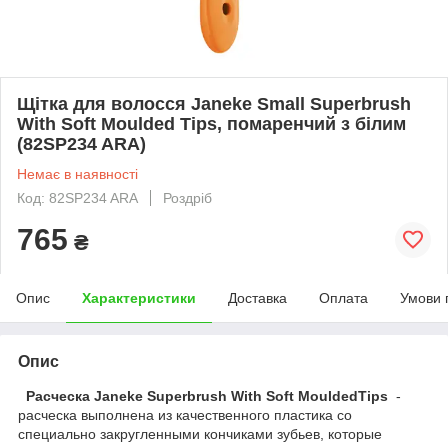
Щітка для волосся Janeke Small Superbrush
With Soft Moulded Tips, помаренчий з білим
(82SP234 ARA)
Немає в наявності
Код: 82SP234 ARA
Роздріб
765
₴
Опис
Характеристики
Доставка
Оплата
Умови 
Опис
Расческа Janeke Superbrush With Soft MouldedTips
-
расческа выполнена из качественного пластика со
специально закругленными кончиками зубьев, которые