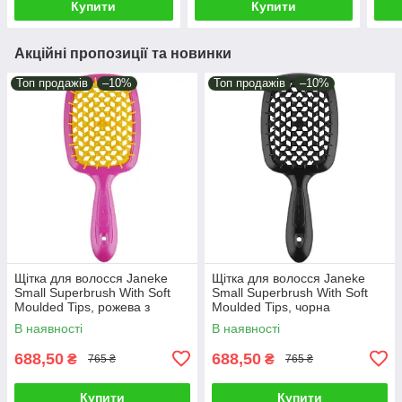
Купити
Купити
Акційні пропозиції та новинки
Топ продажів
–10%
Топ продажів
–10%
Щітка для волосся Janeke
Щітка для волосся Janeke
Small Superbrush With Soft
Small Superbrush With Soft
Moulded Tips, рожева з
Moulded Tips, чорна
жовтим (86SP234 FY)
(71SP234NER)
В наявності
В наявності
688,50
688,50
₴
₴
765 ₴
765 ₴
Купити
Купити