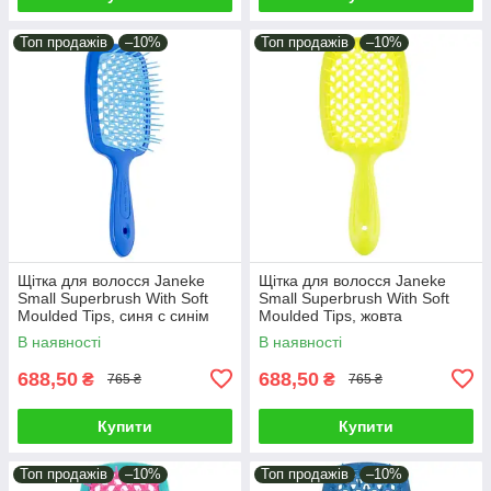
Топ продажів
–10%
Топ продажів
–10%
Щітка для волосся Janeke
Щітка для волосся Janeke
Small Superbrush With Soft
Small Superbrush With Soft
Moulded Tips, синя c синім
Moulded Tips, жовта
(86SP234 BTU)
(83SP234 YFL)
В наявності
В наявності
688,50
688,50
₴
₴
765 ₴
765 ₴
Купити
Купити
Топ продажів
–10%
Топ продажів
–10%