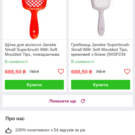
Щітка для волосся Janeke
Гребінець Janeke Superbrush
Small Superbrush With Soft
Small With Soft Moulded Tips,
Moulded Tips, помаранчева
кремовий з білим (94SP234
(83SP234 OFL)
RSA)
В наявності
В наявності
688,50
688,50
₴
₴
765 ₴
765 ₴
Купити
Купити
Показати ще
Про нас
100% позитивних з 54 відгуків за рік