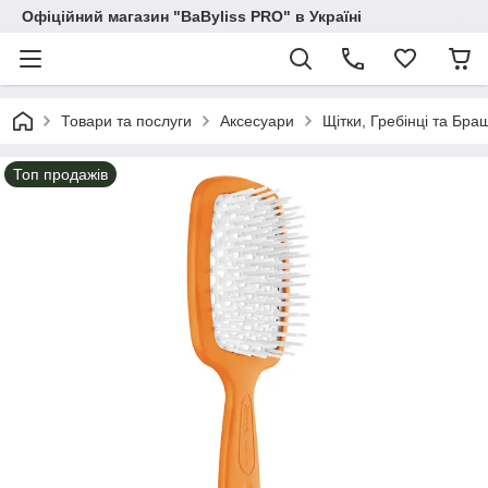
Офіційний магазин "BaByliss PRO" в Україні
Товари та послуги
Аксесуари
Щітки, Гребінці та Бра
Топ продажів