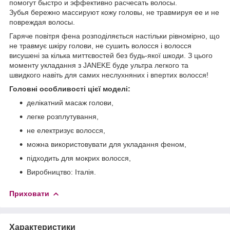
помогут быстро и эффективно расчесать волосы.
Зубья бережно массируют кожу головы, не травмируя ее и не
повреждая волосы.
Гаряче повітря фена розподіляється настільки рівномірно, що
не травмує шкіру голови, не сушить волосся і волосся
висушені за кілька миттєвостей без будь-якої шкоди. З цього
моменту укладання з JANEKE буде ультра легкого та
швидкого навіть для самих неслухняних і впертих волосся!
Головні особливості цієї моделі:
делікатний масаж голови,
легке розплутування,
не електризує волосся,
можна використовувати для укладання феном,
підходить для мокрих волосся,
Виробництво: Італія.
Приховати
Характеристики