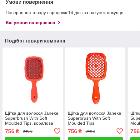
Умови повернення
Повернення товару впродовж 14 днів за рахунок покупця
Всі умови повернення
Подібні товари компанії
Щітка для волосся Janeke
Щітка для волосся Janeke
Щітк
Superbrush With Soft
Superbrush With Soft
Supe
Moulded Tips, коралова
Moulded Tips,
Moul
(82SP226 PFL)
помаранчева (82SP226
біли
756
756
756
₴
₴
840 ₴
840 ₴
OFL)