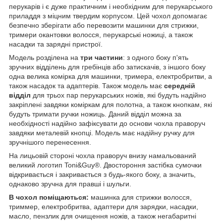
перукарів і є дуже практичним і необхідним для перукарського
приладдя з міцним твердим корпусом. Цей чохол допомагає
безпечно зберігати або перевозити машинки для стрижки,
тримери окантовки волосся, перукарські ножиці, а також
насадки та зарядні пристрої.
Модель розділена на
три частини
: з одного боку п'ять
зручних відділень для гребінців або затискачів, з іншого боку
одна велика комірка для машинки, тримера, електробритви, а
також насадок та адаптерів. Також модель має
середній
відділ
для трьох пар перукарських ножів, які будуть надійно
закріплені завдяки коміркам для полотна, а також кнопкам, які
будуть тримати ручки ножиць. Даний відділ можна за
необхідності надійно зафіксувати до основи чохла праворуч
завдяки металевій кнопці. Модель має надійну ручку для
зручнішого перенесення.
На лицьовій стороні чохла праворуч внизу намальований
великий логотип Toni&Guy®. Двостороння застібка сумочки
відкривається і закривається з будь-якого боку, а значить,
однаково зручна для правші і шульги.
В чохол поміщаються:
машинка для стрижки волосся,
триммер, електробритва, адаптери для зарядки, насадки,
масло, пензлик для очищення ножів, а також негабаритні