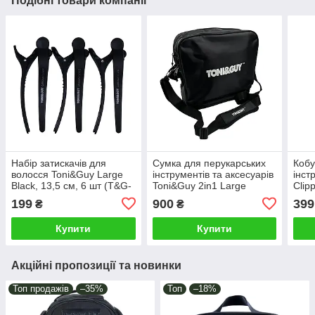
Подібні товари компанії
Набір затискачів для
Сумка для перукарських
Кобу
волосся Toni&Guy Large
інструментів та аксесуарів
інст
Black, 13,5 см, 6 шт (T&G-
Toni&Guy 2in1 Large
Clip
001)
Barber Bag Black (T&G-
0011
199
900
399
₴
₴
0003)
Купити
Купити
Акційні пропозиції та новинки
Топ продажів
–35%
Топ
–18%