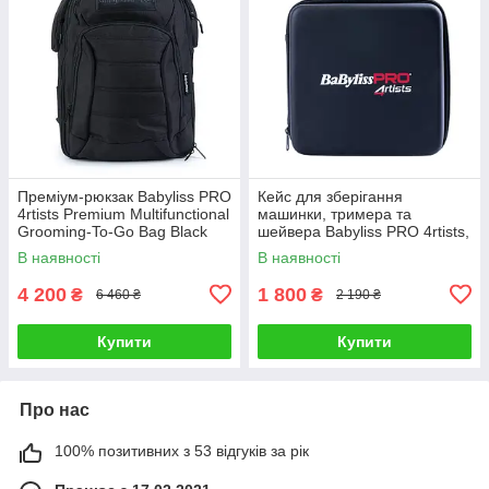
Преміум-рюкзак Babyliss PRO
Кейс для зберігання
4rtists Premium Multifunctional
машинки, тримера та
Grooming-To-Go Bag Black
шейвера Babyliss PRO 4rtists,
(BBARB1PKCE)
чорний (FXCFXCASE3E)
В наявності
В наявності
4 200
1 800
₴
₴
6 460 ₴
2 190 ₴
Купити
Купити
Про нас
100% позитивних з 53 відгуків за рік