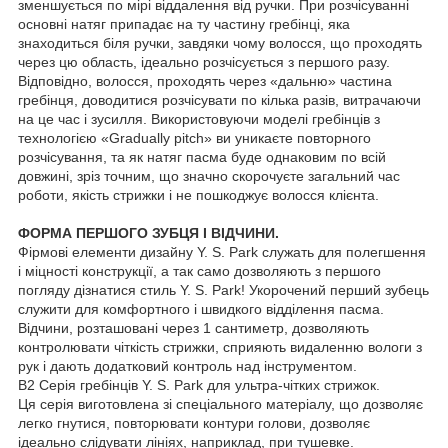
зменшується по мірі віддалення від ручки. При розчісуванні
основні натяг припадає на ту частину гребінці, яка
знаходиться біля ручки, завдяки чому волосся, що проходять
через цю область, ідеально розчісується з першого разу.
Відповідно, волосся, проходять через «дальню» частина
гребінця, доводитися розчісувати по кілька разів, витрачаючи
на це час і зусилля. Використовуючи моделі гребінців з
технологією «Gradually pitch» ви уникаєте повторного
розчісування, та як натяг пасма буде однаковим по всій
довжині, зріз точним, що значно скорочуєте загальний час
роботи, якість стрижки і не пошкоджує волосся клієнта.
ФОРМА ПЕРШОГО ЗУБЦЯ І ВІДЧИНИ.
Фірмові елементи дизайну Y. S. Park служать для полегшення
і міцності конструкції, а так само дозволяють з першого
погляду дізнатися стиль Y. S. Park! Укорочений перший зубець
служити для комфортного і швидкого відділення пасма.
Відчини, розташовані через 1 сантиметр, дозволяють
контролювати чіткість стрижки, сприяють видаленню вологи з
рук і дають додатковий контроль над інструментом.
B2 Серія гребінців Y. S. Park для ультра-чітких стрижок.
Ця серія виготовлена зі спеціального матеріалу, що дозволяє
легко гнутися, повторювати контури голови, дозволяє
ідеально слідувати лініях, наприклад, при тушевке.