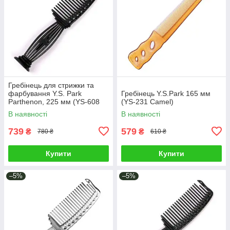
Гребінець для стрижки та
фарбування Y.S. Park
Гребінець Y.S.Park 165 мм
Parthenon, 225 мм (YS-608
(YS-231 Camel)
Carbon Black)
В наявності
В наявності
739
579
₴
₴
780 ₴
610 ₴
Купити
Купити
–5%
–5%