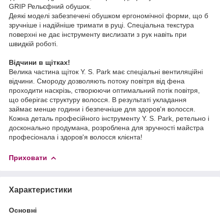
GRIP Рельєфний обушок.
Деякі моделі забезпечені обушком ергономічної форми, що б
зручніше і надійніше тримати в руці. Спеціальна текстура
поверхні не дає інструменту вислизати з рук навіть при
швидкій роботі.
Відчини в щітках!
Велика частина щіток Y. S. Park має спеціальні вентиляційні
відчини. Смороду дозволяють потоку повітря від фена
проходити наскрізь, створюючи оптимальний потік повітря,
що оберігає структуру волосся. В результаті укладання
займає менше години і безпечніше для здоров'я волосся.
Кожна деталь професійного інструменту Y. S. Park, ретельно і
досконально продумана, розроблена для зручності майстра
професіонала і здоров'я волосся клієнта!
Приховати
Характеристики
Основні