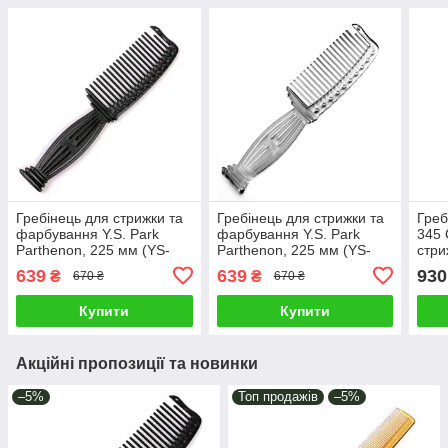
Гребінець для стрижки та
Гребінець для стрижки та
Греб
фарбування Y.S. Park
фарбування Y.S. Park
345 
Parthenon, 225 мм (YS-
Parthenon, 225 мм (YS-
стри
606 Carbon Black)
606 Clear)
639
639
930
₴
₴
670 ₴
670 ₴
Купити
Купити
Акційні пропозиції та новинки
–5%
Топ продажів
–5%