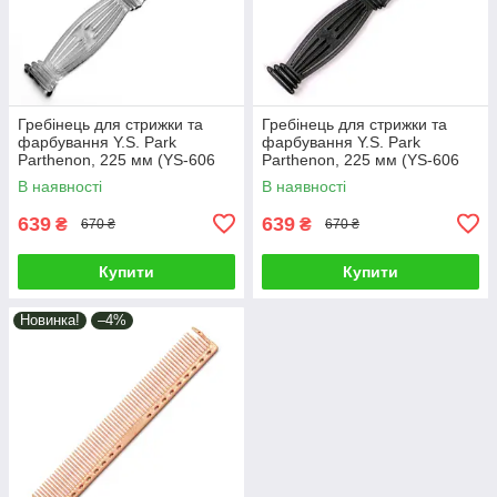
Гребінець для стрижки та
Гребінець для стрижки та
фарбування Y.S. Park
фарбування Y.S. Park
Parthenon, 225 мм (YS-606
Parthenon, 225 мм (YS-606
Clear)
Carbon Black)
В наявності
В наявності
639
639
₴
₴
670 ₴
670 ₴
Купити
Купити
Новинка!
–4%