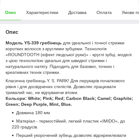
Опис
Характеристики
Доставка
Оплата
Умови п
Опис
Модель YS-339 гребінець
для ідеальної і точної стрижки
коротких волосся з круглими зубцями. Технологія
«ROUNDTOOTH (ефект людської руки)» - круглі зубці, моделі
з цією технологією ідеальні для швидкої стрижки і
натурального натягу. Підходить для базових, точних і
креативних технік стрижки.
Класична гребінець Y. S. PARK! Для перукарів початкового
рівня і для досвідчених стилістів. Дозволяє працювати
тривалий час, не відчуваючи втоми.
Кольори: White; Pink; Red; Carbon Black; Camel; Graphite;
Green; Deep Purple, Mint, Blue.
Довжина 180 мм
Матеріал - термостійкий, легкий пластик «IMIDO», до
220 градусів.
Перший укорочений зубець дозволяє відокремлювати