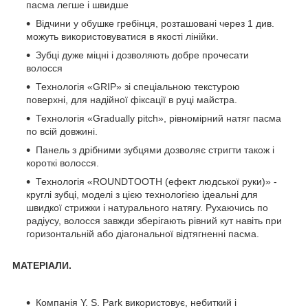
пасма легше і швидше
Відчини у обушке гребінця, розташовані через 1 див.
можуть використовуватися в якості лінійки.
Зубці дуже міцні і дозволяють добре прочесати
волосся
Технологія «GRIP» зі спеціальною текстурою
поверхні, для надійної фіксації в руці майстра.
Технологія «Gradually pitch», рівномірний натяг пасма
по всій довжині.
Панель з дрібними зубцями дозволяє стригти також і
короткі волосся.
Технологія «ROUNDTOOTH (ефект людської руки)» -
круглі зубці, моделі з цією технологією ідеальні для
швидкої стрижки і натурального натягу. Рухаючись по
радіусу, волосся завжди зберігають рівний кут навіть при
горизонтальній або діагональної відтягненні пасма.
МАТЕРІАЛИ.
Компанія Y. S. Park використовує, небиткий і